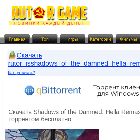
Главная
Топ
Игры
Категории
Фильмы
Скачать
rutor_isshadows_of_the_damned_hella_rem
Как тут качать?
Скачать Shadows of the Damned: Hella Remas
торрентом бесплатно