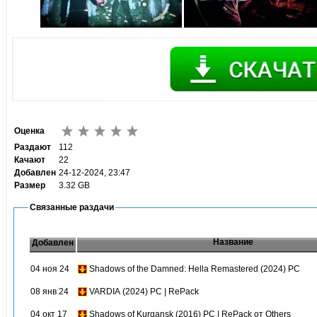
Оценка
Раздают
112
Качают
22
Добавлен
24-12-2024, 23:47
Размер
3.32 GB
Связанные раздачи
Название
Добавлен
04 ноя 24
Shadows of the Damned: Hella Remastered (2024) PC
08 янв 24
VARDIA (2024) PC | RePack
04 окт 17
Shadows of Kurgansk (2016) PC | RePack от Others