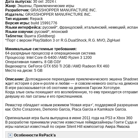
Дата выпуска:
30 окт. 2024 г.
Жанр:
Экшены, Приключенческие игры
Разработчик:
GRASSHOPPER MANUFACTURE INC.
Издатель:
GRASSHOPPER MANUFACTURE INC.
Тип издания:
Repack
Версия игры:
build 15991776
Языки интерфейса:
русский*, французский, итальянский, немецкий, испанс
Языки озвучки:
русский*, японский
Таблетка:
Вшита (Goldberg)
*Порт с версии PlayStation 3 от R.G.DualShock, R.G. MVO, ZigHuel
Минимальные системные требования:
64-разрядные процессор и операционная система
Процессор: Intel Core i5-6400 / AMD Ryzen 3 1200
Оперативная память: 8 GB ОЗУ
Видеокарта: GeForce GTX 650 Ti 2GB / AMD Radeon RX 460
Место на диске: 5 GB
Описание:
Долгожданное переиздание приключенческого экшена Shadows 
ждет история о рок-н-ролле и любви — и совсем немного охоты на демонов
В игре рассказывается об охотнике на демонов Гарсии Хотспуре.
Когда злые силы похищают его возлюбленную, то ему приходится отправит
девушку из лап сатаны и его приспешников.
Ремастер обладает новым режимом 'Новая игра+', поддержкой разрешени
как: Ocho Corazones, Demonio Garcia, Placa Garcia и Kamikaze Garcia.
Оригинальная игра была выпущена в июне 2011 года на PS3 и Xbox 360
В разработке принимали участие известные геймдизайнеры Гоити Суда и 
игры написал известный по серии Silent Hill композитор Акира Ямаока
Особенности RePack'а