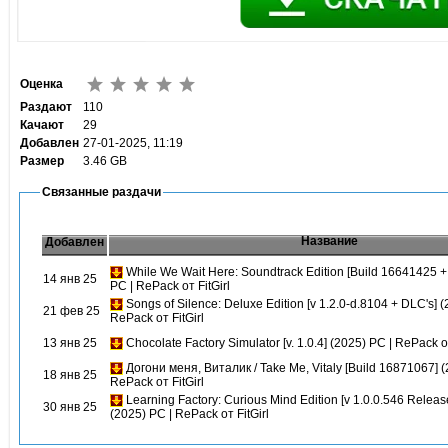
Оценка
Раздают
110
Качают
29
Добавлен
27-01-2025, 11:19
Размер
3.46 GB
Связанные раздачи
Название
Добавлен
While We Wait Here: Soundtrack Edition [Build 16641425 +
14 янв 25
PC | RePack от FitGirl
Songs of Silence: Deluxe Edition [v 1.2.0-d.8104 + DLC's] (
21 фев 25
RePack от FitGirl
13 янв 25
Chocolate Factory Simulator [v. 1.0.4] (2025) PC | RePack от
Догони меня, Виталик / Take Me, Vitaly [Build 16871067] (
18 янв 25
RePack от FitGirl
Learning Factory: Curious Mind Edition [v 1.0.0.546 Relea
30 янв 25
(2025) PC | RePack от FitGirl