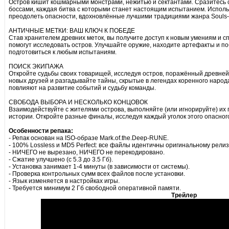
Остров кишит кошмарными монстрами, нежитью и сектантами. Сразитесь с
боссами, каждая битва с которыми станет настоящим испытанием. Использ
преодолеть опасности, вдохновлённые лучшими традициями жанра Souls-
АНТИЧНЫЕ МЕТКИ: ВАШ КЛЮЧ К ПОБЕДЕ
Став хранителем древних меток, вы получите доступ к новым умениям и с
помогут исследовать остров. Улучшайте оружие, находите артефакты и по
подготовиться к любым испытаниям.
ПОИСК ЭКИПАЖА
Откройте судьбы своих товарищей, исследуя остров, поражённый древней
новых друзей и разгадывайте тайны, скрытые в легендах коренного нар
повлияют на развитие событий и судьбу команды.
СВОБОДА ВЫБОРА И НЕСКОЛЬКО КОНЦОВОК
Взаимодействуйте с жителями острова, выполняйте (или игнорируйте) их 
истории. Откройте разные финалы, исследуя каждый уголок этого опасног
Особенности репака:
- Репак основан на ISO-образе Mark.of.the.Deep-RUNE.
- 100% Lossless и MD5 Perfect: все файлы идентичны оригинальному релиз
- НИЧЕГО не вырезано, НИЧЕГО не перекодировано.
- Сжатие улучшено (с 5.3 до 3.5 Гб).
- Установка занимает 1-4 минуты (в зависимости от системы).
- Проверка контрольных сумм всех файлов после установки.
- Язык изменяется в настройках игры.
- Требуется минимум 2 Гб свободной оперативной памяти.
Трейлер