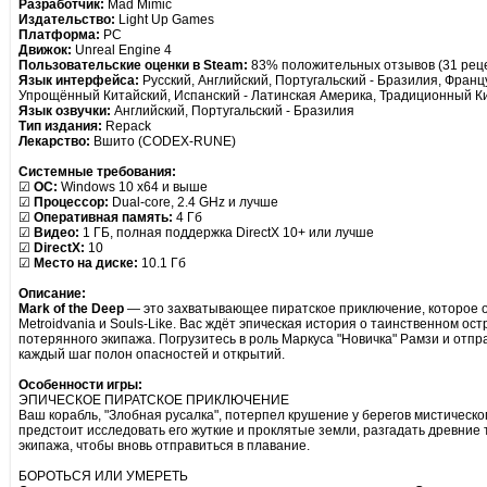
Разработчик:
Mad Mimic
Издательство:
Light Up Games
Платформа:
PC
Движок:
Unreal Engine 4
Пользовательские оценки в Steam:
83% положительных отзывов (31 рец
Язык интерфейса:
Русский, Английский, Португальский - Бразилия, Франц
Упрощённый Китайский, Испанский - Латинская Америка, Традиционный Ки
Язык озвучки:
Английский, Португальский - Бразилия
Тип издания:
Repack
Лекарство:
Вшито (CODEX-RUNE)
Системные требования:
☑
ОС:
Windows 10 x64 и выше
☑
Процессор:
Dual-core, 2.4 GHz и лучше
☑
Оперативная память:
4 Гб
☑
Видео:
1 ГБ, полная поддержка DirectX 10+ или лучше
☑
DirectX:
10
☑
Место на диске:
10.1 Гб
Описание:
Mark of the Deep
— это захватывающее пиратское приключение, которое 
Metroidvania и Souls-Like. Вас ждёт эпическая история о таинственном ост
потерянного экипажа. Погрузитесь в роль Маркуса "Новичка" Рамзи и отпр
каждый шаг полон опасностей и открытий.
Особенности игры:
ЭПИЧЕСКОЕ ПИРАТСКОЕ ПРИКЛЮЧЕНИЕ
Ваш корабль, "Злобная русалка", потерпел крушение у берегов мистическо
предстоит исследовать его жуткие и проклятые земли, разгадать древние
экипажа, чтобы вновь отправиться в плавание.
БОРОТЬСЯ ИЛИ УМЕРЕТЬ