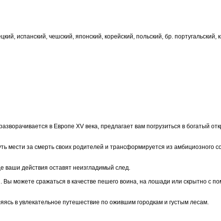
кий, испанский, чешский, японский, корейский, польский, бр. португальский, к
зворачивается в Европе XV века, предлагает вам погрузиться в богатый от
уть мести за смерть своих родителей и трансформируется из амбициозного со
де ваши действия оставят неизгладимый след.
. Вы можете сражаться в качестве пешего воина, на лошади или скрытно с п
яясь в увлекательное путешествие по ожившим городкам и густым лесам.