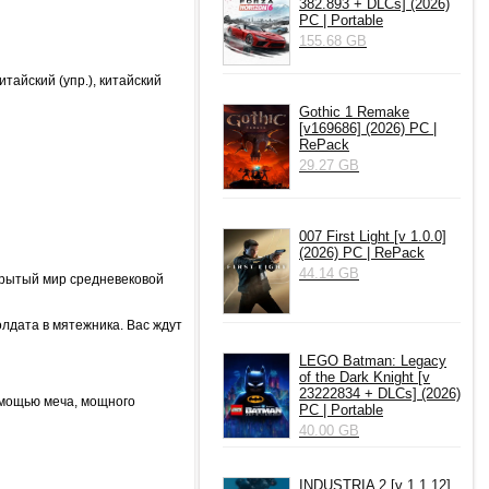
382.893 + DLCs] (2026)
PC | Portable
155.68 GB
итайский (упр.), китайский
Gothic 1 Remake
[v169686] (2026) PC |
RePack
29.27 GB
007 First Light [v 1.0.0]
(2026) PC | RePack
44.14 GB
крытый мир средневековой
лдата в мятежника. Вас ждут
LEGO Batman: Legacy
of the Dark Knight [v
23222834 + DLCs] (2026)
омощью меча, мощного
PC | Portable
40.00 GB
INDUSTRIA 2 [v 1.1.12]