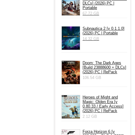
DLCs] (2026) PC |
Portable
67.72 GB
Subnautica 2 [v 0.1.1.0]
(2026) PC | Portable
14.32 GB
Doom: The Dark Ages
[Build 23888600 + DLCs]
(2026) PC | RePack
106.54 GB
Heroes of Might and
Magic: Olden Era [v
0.80.33 / Early Access]
(2026) PC | RePack
2.12 GB
Forza Horizon 6 [v