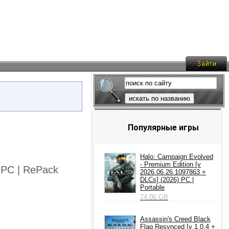
искать по названию
Популярные игры
Halo: Campaign Evolved
- Premium Edition [v
) PC | RePack
2026.06.26.1097863 +
DLCs] (2026) PC |
Portable
74.06 GB
Assassin's Creed Black
Flag Resynced [v 1.0.4 +