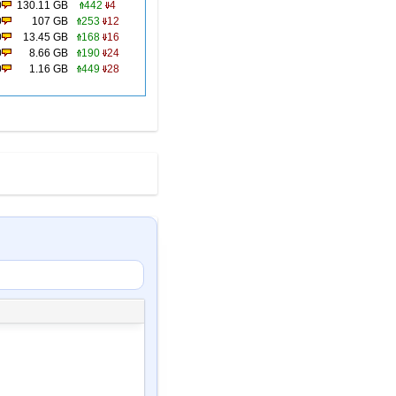
0
130.11 GB
442
4
0
107 GB
253
12
0
13.45 GB
168
16
0
8.66 GB
190
24
0
1.16 GB
449
28