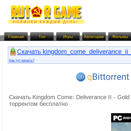
Главная
Топ
Игры
Категории
Фильмы
Скачать kingdom_come_deliverance_ii_r
Как тут качать?
Скачать Kingdom Come: Deliverance II - Gold 
торрентом бесплатно