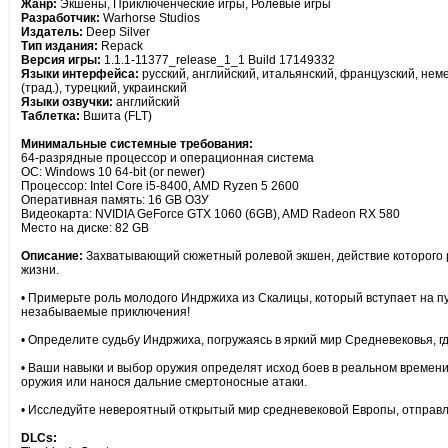
Жанр:
Экшены, Приключенческие игры, Ролевые игры
Разработчик:
Warhorse Studios
Издатель:
Deep Silver
Тип издания:
Repack
Версия игры:
1.1.1-11377_release_1_1 Build 17149332
Языки интерфейса:
русский, английский, итальянский, французский, немец
(трад.), турецкий, украинский
Языки озвучки:
английский
Таблетка:
Вшита (FLT)
Минимальные системные требования:
64-разрядные процессор и операционная система
ОС: Windows 10 64-bit (or newer)
Процессор: Intel Core i5-8400, AMD Ryzen 5 2600
Оперативная память: 16 GB ОЗУ
Видеокарта: NVIDIA GeForce GTX 1060 (6GB), AMD Radeon RX 580
Место на диске: 82 GB
Описание:
Захватывающий сюжетный ролевой экшен, действие которого ра
жизни.
• Примерьте роль молодого Индржиха из Скалицы, который вступает на п
незабываемые приключения!
• Определите судьбу Индржиха, погружаясь в яркий мир Средневековья, г
• Ваши навыки и выбор оружия определят исход боев в реальном времени
оружия или нанося дальние смертоносные атаки.
• Исследуйте невероятный открытый мир средневековой Европы, отправл
DLCs: