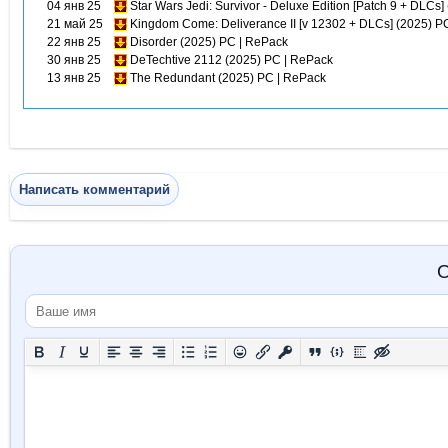
04 янв 25
Star Wars Jedi: Survivor - Deluxe Edition [Patch 9 + DLCs]
21 май 25
Kingdom Come: Deliverance II [v 12302 + DLCs] (2025) P
22 янв 25
Disorder (2025) PC | RePack
30 янв 25
DeTechtive 2112 (2025) PC | RePack
13 янв 25
The Redundant (2025) PC | RePack
Написать комментарий
О