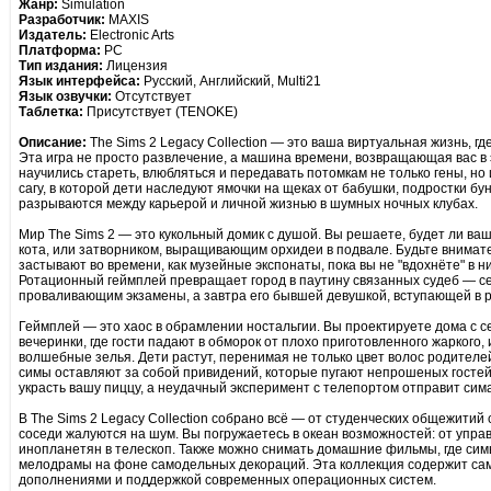
Жанр:
Simulation
Разработчик:
MAXIS
Издатель:
Electronic Arts
Платформа:
PC
Тип издания:
Лицензия
Язык интерфейса:
Русский, Английский, Multi21
Язык озвучки:
Отсутствует
Таблетка:
Присутствует (TENOKE)
Описание:
The Sims 2 Legacy Collection — это ваша виртуальная жизнь, г
Эта игра не просто развлечение, а машина времени, возвращающая вас в 
научились стареть, влюбляться и передавать потомкам не только гены, но
сагу, в которой дети наследуют ямочки на щеках от бабушки, подростки б
разрываются между карьерой и личной жизнью в шумных ночных клубах.
Мир The Sims 2 — это кукольный домик с душой. Вы решаете, будет ли ва
кота, или затворником, выращивающим орхидеи в подвале. Будьте внима
застывают во времени, как музейные экспонаты, пока вы не "вдохнёте" в 
Ротационный геймплей превращает город в паутину связанных судеб — се
проваливающим экзамены, а завтра его бывшей девушкой, вступающей в р
Геймплей — это хаос в обрамлении ностальгии. Вы проектируете дома с 
вечеринки, где гости падают в обморок от плохо приготовленного жаркого
волшебные зелья. Дети растут, перенимая не только цвет волос родителей
симы оставляют за собой привидений, которые пугают непрошеных гостей.
украсть вашу пиццу, а неудачный эксперимент с телепортом отправит сим
В The Sims 2 Legacy Collection собрано всё — от студенческих общежитий 
соседи жалуются на шум. Вы погружаетесь в океан возможностей: от упра
инопланетян в телескоп. Также можно снимать домашние фильмы, где сим
мелодрамы на фоне самодельных декораций. Эта коллекция содержит сам
дополнениями и поддержкой современных операционных систем.