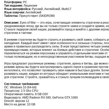
Платформа:
PC
Тип издания:
Лицензия
Язык интерфейса:
Русский, Английский, Multi17
Язык озвучки:
Английский
Таблетка:
Присутствует (SKIDROW)
Описание:
Eyes of War — это игра, сочетающая элементы стратегии в реа
средневековую эпоху, где вы не только строите замок и создаёте армию, н
Станьте лидером своей нации, развивайте город и воюйте с другими игро
стратегии и тактики.
В режиме стратегии вы будете строить и развивать свой замок, собирать 
нападения. Каждый юнит имеет свои особенности и сильные стороны, по
армии и правильно распределить силы. В игре представлено четыре уник
преимуществами, которые влияют на боевые действия и стратегию. Особе
переключаться на режим персонажа и управлять отдельными юнитами от т
только полководцем, но и непосредственным участником битвы, ощущая в
Игра предлагает различные режимы: стратегия, арена и битвы, где можно
режиме арены вы будете контролировать одного героя в сражении против д
интеллекта, что позволяет проверить свои навыки в быстрых дуэлях. Более
развивать нации, каждая из которых обладает уникальными юнитами и та
для стратегии. Стройте, сражайтесь и станьте лучшим полководцем в своё
Системные требования:
ОС: Windows 10 (64-bit)
Процессор: 2.5 Ghz CPU
Оперативная память: 8 GB ОЗУ
Видеокарта: AMD Radeon RX 580, GeForce GTX 1060
DirectX: версии 12
Место на диске: 10 GB