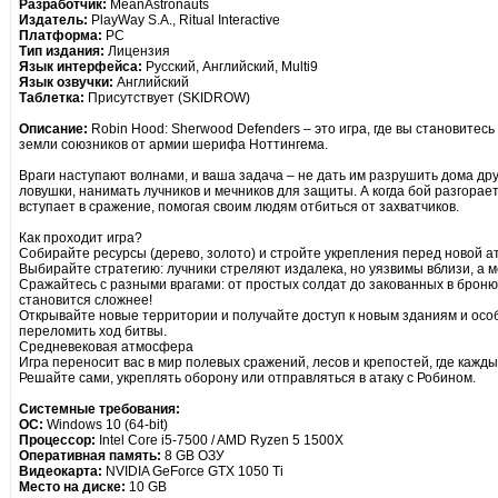
Разработчик:
MeanAstronauts
Издатель:
PlayWay S.A., Ritual Interactive
Платформа:
PC
Тип издания:
Лицензия
Язык интерфейса:
Русский, Английский, Multi9
Язык озвучки:
Английский
Таблетка:
Присутствует (SKIDROW)
Описание:
Robin Hood: Sherwood Defenders – это игра, где вы становите
земли союзников от армии шерифа Ноттингема.
Враги наступают волнами, и ваша задача – не дать им разрушить дома дру
ловушки, нанимать лучников и мечников для защиты. А когда бой разгорает
вступает в сражение, помогая своим людям отбиться от захватчиков.
Как проходит игра?
Собирайте ресурсы (дерево, золото) и стройте укрепления перед новой а
Выбирайте стратегию: лучники стреляют издалека, но уязвимы вблизи, а 
Сражайтесь с разными врагами: от простых солдат до закованных в броню
становится сложнее!
Открывайте новые территории и получайте доступ к новым зданиям и осо
переломить ход битвы.
Средневековая атмосфера
Игра переносит вас в мир полевых сражений, лесов и крепостей, где каждый
Решайте сами, укреплять оборону или отправляться в атаку с Робином.
Системные требования:
ОС:
Windows 10 (64-bit)
Процессор:
Intel Core i5-7500 / AMD Ryzen 5 1500X
Оперативная память:
8 GB ОЗУ
Видеокарта:
NVIDIA GeForce GTX 1050 Ti
Место на диске:
10 GB