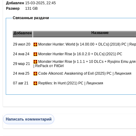
Добавлен
15-03-2025, 22:45
Размер
131 GB
Связанные раздачи
Название
Добавлен
29 июл 20
Monster Hunter: World [v 14.00.00 + DLCs] (2018) PC | Re
24 янв 24
Monster Hunter Rise [v 16.0.2.0 + DLCs] (2021) PC
Monster Hunter Rise [v 1.1.1 + 10 DLCs + Ryujinx Emu дл
29 мар 21
| RePack от FitGirl
24 янв 25
Code Alkonost: Awakening of Evil (2025) PC | Лицензия
07 авг 21
Reptiles: In Hunt (2021) PC | Лицензия
Написать комментарий