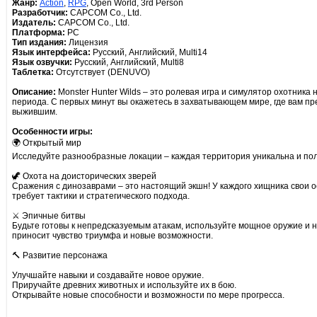
Жанр:
Action
,
RPG
, Open World, 3rd Person
Разработчик:
CAPCOM Co., Ltd.
Издатель:
CAPCOM Co., Ltd.
Платформа:
PC
Тип издания:
Лицензия
Язык интерфейса:
Русский, Английский, Multi14
Язык озвучки:
Русский, Английский, Multi8
Таблетка:
Отсутствует (DENUVO)
Описание:
Monster Hunter Wilds – это ролевая игра и симулятор охотника
периода. С первых минут вы окажетесь в захватывающем мире, где вам пр
выжившим.
Особенности игры:
🌍 Открытый мир
Исследуйте разнообразные локации – каждая территория уникальна и полн
🦖 Охота на доисторических зверей
Сражения с динозаврами – это настоящий экшн! У каждого хищника свои о
требует тактики и стратегического подхода.
⚔ Эпичные битвы
Будьте готовы к непредсказуемым атакам, используйте мощное оружие и 
приносит чувство триумфа и новые возможности.
🔨 Развитие персонажа
Улучшайте навыки и создавайте новое оружие.
Приручайте древних животных и используйте их в бою.
Открывайте новые способности и возможности по мере прогресса.