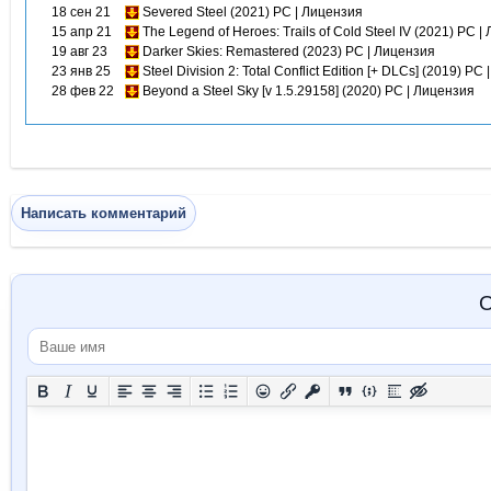
18 сен 21
Severed Steel (2021) PC | Лицензия
15 апр 21
The Legend of Heroes: Trails of Cold Steel IV (2021) PC 
19 авг 23
Darker Skies: Remastered (2023) PC | Лицензия
23 янв 25
Steel Division 2: Total Conflict Edition [+ DLCs] (2019) PC
28 фев 22
Beyond a Steel Sky [v 1.5.29158] (2020) PC | Лицензия
Написать комментарий
О