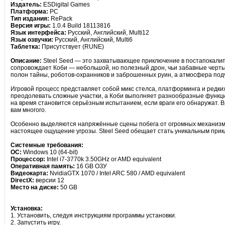
Издатель:
ESDigital Games
Платформа:
PC
Тип издания:
RePack
Версия игры:
1.0.4 Build 18113816
Язык интерфейса:
Русский, Английский, Multi12
Язык озвучки:
Русский, Английский, Multi6
Таблетка:
Присутствует (RUNE)
Описание:
Steel Seed — это захватывающее приключение в постапокалипти
сопровождает Коби — небольшой, но полезный дрон, чьи забавные черты 
полон тайны, роботов-охранников и заброшенных руин, а атмосфера подч
Игровой процесс представляет собой микс стелса, платформинга и редких
преодолевать сложные участки, а Коби выполняет разнообразные функции,
на время становится серьёзным испытанием, если враги его обнаружат. 
вам многого.
Особенно выделяются напряжённые сцены побега от огромных механизм
настоящее ощущение угрозы. Steel Seed обещает стать уникальным пр
Системные требования:
ОС:
Windows 10 (64-bit)
Процессор:
Intel i7-3770k 3.50GHz or AMD equivalent
Оперативная память:
16 GB ОЗУ
Видеокарта:
NvidiaGTX 1070 / Intel ARC 580 / AMD equivalent
DirectX:
версии 12
Место на диске:
50 GB
Установка:
1. Установить, следуя инструкциям программы установки.
2. Запустить игру.