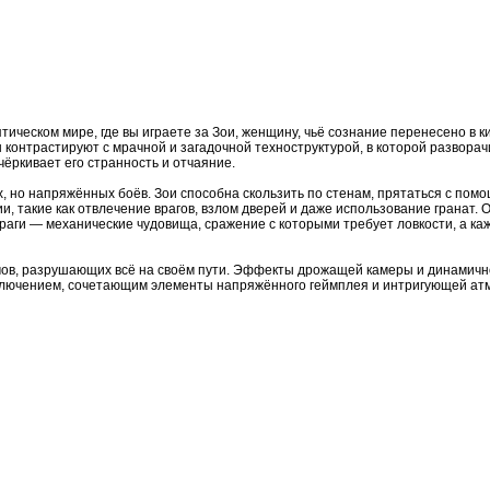
ческом мире, где вы играете за Зои, женщину, чьё сознание перенесено в к
контрастируют с мрачной и загадочной техноструктурой, в которой развора
ёркивает его странность и отчаяние.
, но напряжённых боёв. Зои способна скользить по стенам, прятаться с пом
 такие как отвлечение врагов, взлом дверей и даже использование гранат. 
Враги — механические чудовища, сражение с которыми требует ловкости, а ка
ов, разрушающих всё на своём пути. Эффекты дрожащей камеры и динамичн
иключением, сочетающим элементы напряжённого геймплея и интригующей ат