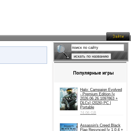
искать по названию
Популярные игры
Halo: Campaign Evolved
- Premium Edition [v
2026.06.26.1097863 +
DLCs] (2026) PC |
Portable
74.06 GB
Assassin's Creed Black
Flag Resynced [v 1.0.4 +