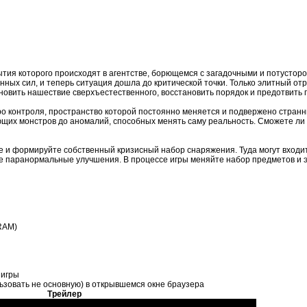
бытия которого происходят в агентстве, борющемся с загадочными и потустор
ных сил, и теперь ситуация дошла до критической точки. Только элитный о
овить нашествие сверхъестественного, восстановить порядок и предотвить 
ро контроля, пространство которой постоянно меняется и подвержено стран
ющих монстров до аномалий, способных менять саму реальность. Сможете ли
е и формируйте собственный кризисный набор снаряжения. Туда могут входи
е паранормальные улучшения. В процессе игры меняйте набор предметов и 
RAM)
 игры
льзовать не основную) в открывшемся окне браузера
Трейлер