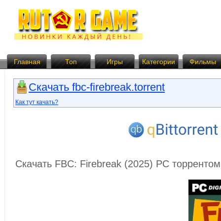
Главная
Топ
Игры
Категории
Фильмы
Скачать fbc-firebreak.torrent
Как тут качать?
Скачать FBC: Firebreak (2025) PC торренто