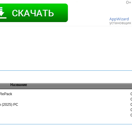
Название
| RePack
n (2025) PC