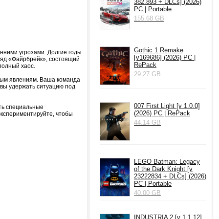
382.893 + DLCs] (2026)
PC | Portable
155.68 GB
Gothic 1 Remake
онними угрозами. Долгие годы
[v169686] (2026) PC |
тряд «Файрбрейк», состоящий
RePack
полный хаос.
29.27 GB
ным явлениям. Ваша команда
 вы удержать ситуацию под
007 First Light [v 1.0.0]
ть специальные
(2026) PC | RePack
экспериментируйте, чтобы
44.14 GB
LEGO Batman: Legacy
of the Dark Knight [v
23222834 + DLCs] (2026)
PC | Portable
40.00 GB
INDUSTRIA 2 [v 1.1.12]