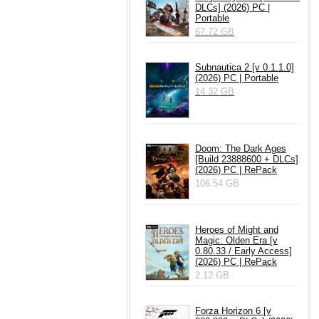
DLCs] (2026) PC |
Portable
67.72 GB
Subnautica 2 [v 0.1.1.0]
(2026) PC | Portable
14.32 GB
Doom: The Dark Ages
[Build 23888600 + DLCs]
(2026) PC | RePack
106.54 GB
Heroes of Might and
Magic: Olden Era [v
0.80.33 / Early Access]
(2026) PC | RePack
2.12 GB
Forza Horizon 6 [v