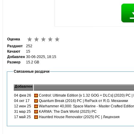
Оценка
Раздают
252
Качают
15
Добавлен
30-06-2025, 18:15
Размер
15.2 GB
Связанные раздачи
Добавлен
04 фев 26
Control: Ultimate Edition [v 1.32 GOG + DLCs] (2020) PC 
04 окт 17
Quantum Break (2016) PC | RePack от R.G. Механики
12 июн 25
Warhammer 40,000: Space Marine - Master Crafted Editio
31 мар 25
KARMA: The Dark World (2025) PC
17 май 25
Haunted House Renovator (2025) PC | Лицензия