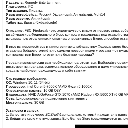
Издатель:
Remedy Entertainment
Платформа:
PC
Тип издания:
Пиратка
Язык интерфейса:
Русский, Украинский, Английский, Multi14
Язык озвучки:
Английский
Таблетка:
Вшита (0xdeadcode)
Описание:
FBC: Firebreak - это экшен-шутер с видом от первого лица, со
штаб-квартира Федерального бюро контроля находилась под осадой стран
из самых подготовленных и опытных оперативников Бюро, способен остан
В игре вы перенесётесь в таинственную штаб-квартиру Федерального бю
отважных бойцов столкнётся с самыми невероятными угрозами – от пуга
контролем, или Бюро погрузится в безумие навсегда?
Перед началом миссии вам необходимо подготовиться. Выбирайте оружи
инструменты, гранаты, вспомогательное оборудование и даже уникальны
создать наиболее подходящую для себя тактику.
Системные требования:
ОС:
Windows 10, 11 (64-bit)
Процессор:
Intel Core i5-7600K / AMD Ryzen 5 1600X
Оперативная память:
16 GB ОЗУ
Видеокарта:
NVIDIA GeForce GTX 1070 / AMD Radeon RX 5600 XT (6 GB V
Сеть:
Широкополосное подключение к интернету
Место на диске:
30 GB
Установка и запуск:
1. Запустите игру через
EOSAuthLauncher.exe
, который находится в папке
2. Войдите в свою учетную запись Epic Games Store (рекомендуется испо