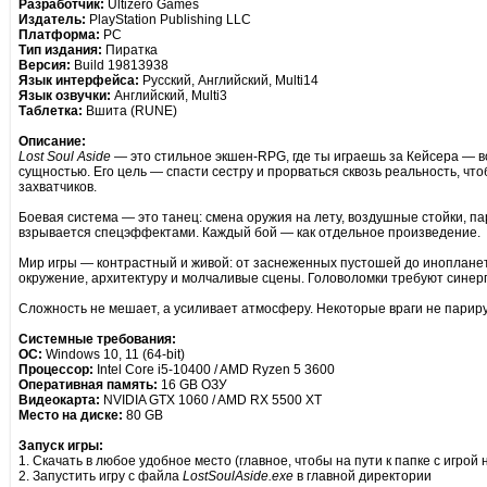
Разработчик:
Ultizero Games
Издатель:
PlayStation Publishing LLC
Платформа:
PC
Тип издания:
Пиратка
Версия:
Build 19813938
Язык интерфейса:
Русский, Английский, Multi14
Язык озвучки:
Английский, Multi3
Таблетка:
Вшита (RUNE)
Описание:
Lost Soul Aside
— это стильное экшен-RPG, где ты играешь за Кейсера — в
сущностью. Его цель — спасти сестру и прорваться сквозь реальность, ч
захватчиков.
Боевая система — это танец: смена оружия на лету, воздушные стойки, па
взрывается спецэффектами. Каждый бой — как отдельное произведение.
Мир игры — контрастный и живой: от заснеженных пустошей до иноплане
окружение, архитектуру и молчаливые сцены. Головоломки требуют синер
Сложность не мешает, а усиливает атмосферу. Некоторые враги не париру
Системные требования:
ОС:
Windows 10, 11 (64-bit)
Процессор:
Intel Core i5-10400 / AMD Ryzen 5 3600
Оперативная память:
16 GB ОЗУ
Видеокарта:
NVIDIA GTX 1060 / AMD RX 5500 XT
Место на диске:
80 GB
Запуск игры:
1. Скачать в любое удобное место (главное, чтобы на пути к папке с игрой
2. Запустить игру с файла
LostSoulAside.exe
в главной директории