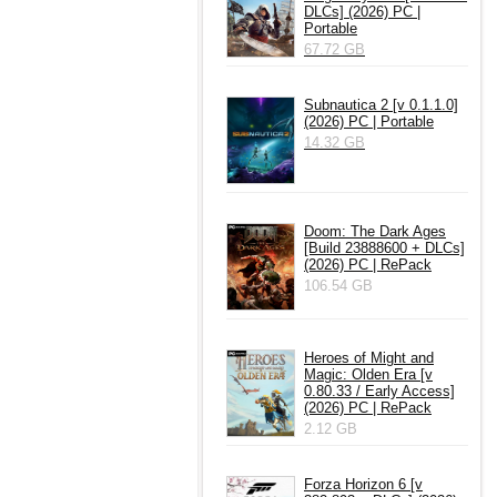
DLCs] (2026) PC |
Portable
67.72 GB
Subnautica 2 [v 0.1.1.0]
(2026) PC | Portable
14.32 GB
Doom: The Dark Ages
[Build 23888600 + DLCs]
(2026) PC | RePack
106.54 GB
Heroes of Might and
Magic: Olden Era [v
0.80.33 / Early Access]
(2026) PC | RePack
2.12 GB
Forza Horizon 6 [v