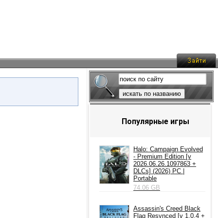
искать по названию
Популярные игры
Halo: Campaign Evolved
- Premium Edition [v
2026.06.26.1097863 +
DLCs] (2026) PC |
Portable
74.06 GB
Assassin's Creed Black
Flag Resynced [v 1.0.4 +