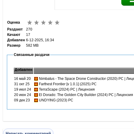
Оценка
Раздают
270
Качают
17
Добавлен
6-12-2025, 16:34
Размер
582 MB
Связанные раздачи
Добавлен
16 май 20
Nimbatus - The Space Drone Constructor (2020) PC | Ли
31 окт 25
Farthest Frontier [v 1.0.1] (2025) PC
19 июл 24
TerraScape (2024) PC | Лицензия
20 июн 24
El Dorado: The Golden City Builder (2024) PC | Лицензия
09 дек 23
UNDYING (2023) PC
Написать комментарий