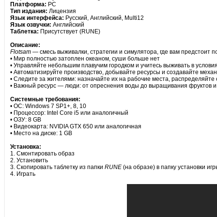
Платформа:
PC
Тип издания:
Лицензия
Язык интерфейса:
Русский, Английский, Multi12
Язык озвучки:
Английский
Таблетка:
Присутствует (RUNE)
Описание:
Flotsam
— смесь выживалки, стратегии и симулятора, где вам предстоит п
• Мир полностью затоплен океаном, суши больше нет
• Управляйте небольшим плавучим городком и учитесь выживать в услови
• Автоматизируйте производство, добывайте ресурсы и создавайте механ
• Следите за жителями: назначайте их на рабочие места, распределяйте 
• Важный ресурс — люди: от опреснения воды до выращивания фруктов 
Системные требования:
• ОС: Windows 7 SP1+, 8, 10
• Процессор: Intel Core i5 или аналогичный
• ОЗУ: 8 GB
• Видеокарта: NVIDIA GTX 650 или аналогичная
• Место на диске: 1 GB
Установка:
1. Смонтировать образ
2. Установить
3. Скопировать таблетку из папки
RUNE
(на образе) в папку установки игр
4. Играть