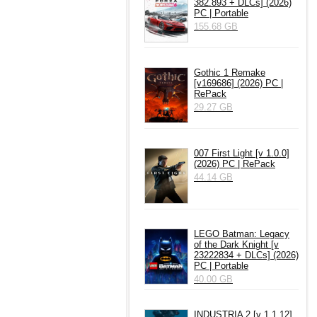
382.893 + DLCs] (2026)
PC | Portable
155.68 GB
Gothic 1 Remake
[v169686] (2026) PC |
RePack
29.27 GB
007 First Light [v 1.0.0]
(2026) PC | RePack
44.14 GB
LEGO Batman: Legacy
of the Dark Knight [v
23222834 + DLCs] (2026)
PC | Portable
40.00 GB
INDUSTRIA 2 [v 1.1.12]