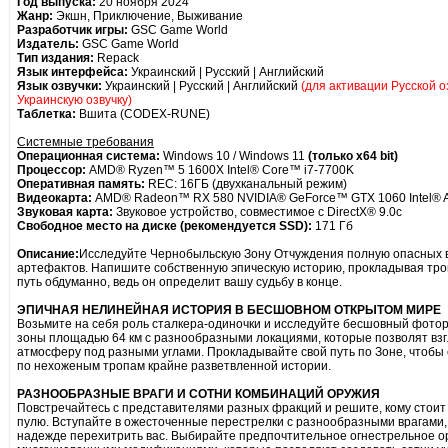
Год выпуска:
20 ноября 2024
Жанр:
Экшн, Приключение, Выживание
Разработчик игры:
GSC Game World
Издатель:
GSC Game World
Тип издания:
Repack
Язык интерфейса:
Украинский | Русский | Английский
Язык озвучки:
Украинский | Русский | Английский
(для активации Русской о
Украинскую озвучку)
Таблетка:
Вшита (CODEX-RUNE)
Системные требования
Операционная система:
Windows 10 / Windows 11
(только х64 bit)
Процессор:
AMD® Ryzen™ 5 1600X Intel® Core™ i7-7700K
Оперативная память:
REC: 16ГБ (двухканальный режим)
Видеокарта:
AMD® Radeon™ RX 580 NVIDIA® GeForce™ GTX 1060 Intel® 
Звуковая карта:
Звуковое устройство, совместимое с DirectX® 9.0с
Свободное место на диске (рекомендуется SSD):
171 Гб
Описание:
Исследуйте Чернобыльскую Зону Отчуждения полную опасных 
артефактов. Напишите собственную эпическую историю, прокладывая тро
путь обдуманно, ведь он определит вашу судьбу в конце.
ЭПИЧНАЯ НЕЛИНЕЙНАЯ ИСТОРИЯ В БЕСШОВНОМ ОТКРЫТОМ МИРЕ
Возьмите на себя роль сталкера-одиночки и исследуйте бесшовный фот
зоны площадью 64 км с разнообразными локациями, которые позволят взг
атмосферу под разными углами. Прокладывайте свой путь по Зоне, чтобы
по нехоженым тропам крайне разветвленной истории.
РАЗНООБРАЗНЫЕ ВРАГИ И СОТНИ КОМБИНАЦИЙ ОРУЖИЯ
Повстречайтесь с представителями разных фракций и решите, кому стоит 
пулю. Вступайте в ожесточенные перестрелки с разнообразными врагами,
надежде перехитрить вас. Выбирайте предпочтительное огнестрельное ор