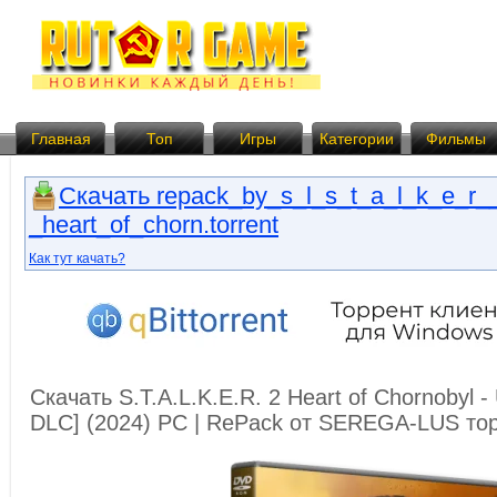
Главная
Топ
Игры
Категории
Фильмы
Скачать repack_by_s_l_s_t_a_l_k_e_r_
_heart_of_chorn.torrent
Как тут качать?
Скачать S.T.A.L.K.E.R. 2 Heart of Chornobyl - U
DLC] (2024) PC | RePack от SEREGA-LUS то