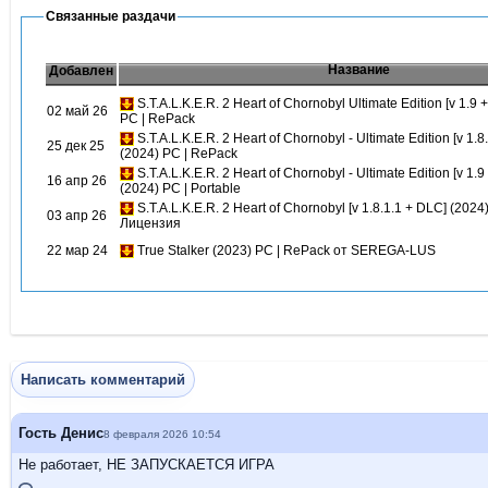
Связанные раздачи
Название
Добавлен
S.T.A.L.K.E.R. 2 Heart of Chornobyl Ultimate Edition [v 1.9
02 май 26
PC | RePack
S.T.A.L.K.E.R. 2 Heart of Chornobyl - Ultimate Edition [v 1.8
25 дек 25
(2024) PC | RePack
S.T.A.L.K.E.R. 2 Heart of Chornobyl - Ultimate Edition [v 1.9
16 апр 26
(2024) PC | Portable
S.T.A.L.K.E.R. 2 Heart of Chornobyl [v 1.8.1.1 + DLC] (2024
03 апр 26
Лицензия
22 мар 24
True Stalker (2023) PC | RePack от SEREGA-LUS
Написать комментарий
Гость Денис
8 февраля 2026 10:54
Не работает, НЕ ЗАПУСКАЕТСЯ ИГРА