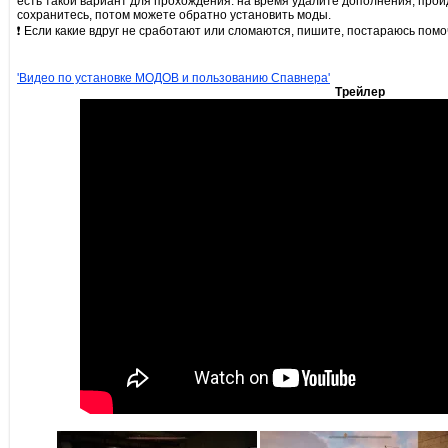
есть такой вариант для прохождения: на время удалите дополнения, прой
сохранитесь, потом можете обратно установить моды.
❗ Если какие вдруг не сработают или сломаются, пишите, постараюсь помо
'Видео по установке МОДОВ и пользованию Спавнера'
Трейлер