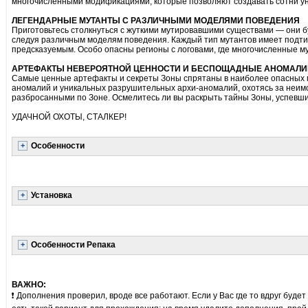
многочисленными модификациями, которые позволяют создавать сотни у
ЛЕГЕНДАРНЫЕ МУТАНТЫ С РАЗЛИЧНЫМИ МОДЕЛЯМИ ПОВЕДЕНИЯ
Приготовьтесь столкнуться с жуткими мутировавшими существами — они буд
следуя различным моделям поведения. Каждый тип мутантов имеет подти
предсказуемым. Особо опасны регионы с логовами, где многочисленные м
АРТЕФАКТЫ НЕВЕРОЯТНОЙ ЦЕННОСТИ И БЕСПОЩАДНЫЕ АНОМАЛИ
Самые ценные артефакты и секреты Зоны спрятаны в наиболее опасных 
аномалий и уникальных разрушительных архи-аномалий, охотясь за неи
разбросанными по Зоне. Осмелитесь ли вы раскрыть тайны Зоны, успевши
УДАЧНОЙ ОХОТЫ, СТАЛКЕР!
Особенности
Установка
Особенности Репака
ВАЖНО:
❗ Дополнения проверил, вроде все работают. Если у Вас где то вдруг буде