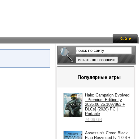
искать по названию
Популярные игры
Halo: Campaign Evolved
- Premium Edition [v
2026.06.26.1097863 +
DLCs] (2026) PC |
Portable
74.06 GB
Assassin's Creed Black
Flag Resynced [v 1.0.4 +