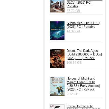
DLCs] (2026) PC |
Portable
67.72 GB
Subnautica 2 [v 0.1.1.0]
(2026) PC | Portable
14.32 GB
Doom: The Dark Ages
[Build 23888600 + DLCs]
(2026) PC | RePack
106.54 GB
Heroes of Might and
Magic: Olden Era [v
0.80.33 / Early Access]
(2026) PC | RePack
2.12 GB
Forza Horizon 6 [v