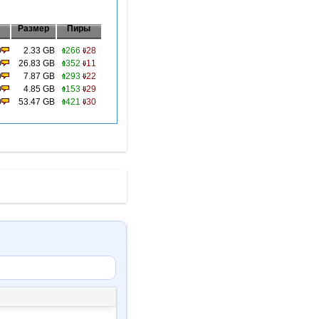
Размер
Пиры
0
2.33 GB
266
28
0
26.83 GB
352
11
0
7.87 GB
293
22
0
4.85 GB
153
29
0
53.47 GB
421
30