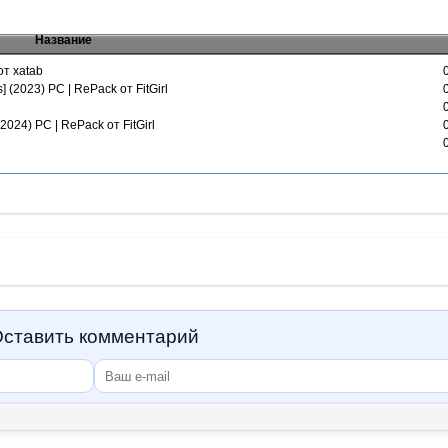
Название
от xatab
 (2023) PC | RePack от FitGirl
(2024) PC | RePack от FitGirl
ставить комментарий