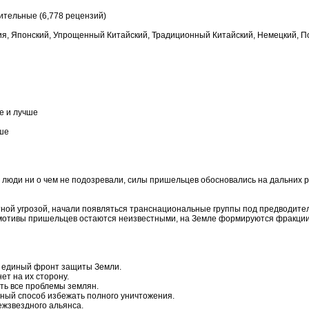
ительные (6,778 рецензий)
ия, Японский, Упрощенный Китайский, Традиционный Китайский, Немецкий, По
re и лучше
чше
 люди ни о чем не подозревали, силы пришельцев обосновались на дальних 
тной угрозой, начали появляться транснациональные группы под предводите
а мотивы пришельцев остаются неизвестными, на Земле формируются фракци
ь единый фронт защиты Земли.
ет на их сторону.
ть все проблемы землян.
нный способ избежать полного уничтожения.
жзвездного альянса.