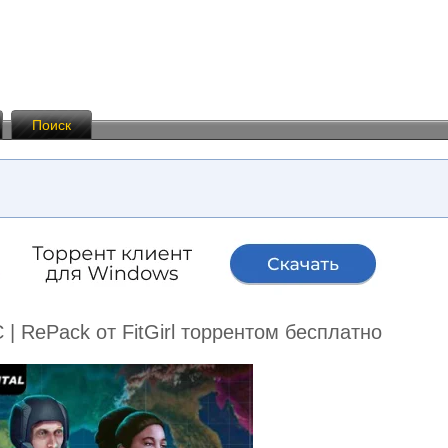
Поиск
PC | RePack от FitGirl торрентом бесплатно