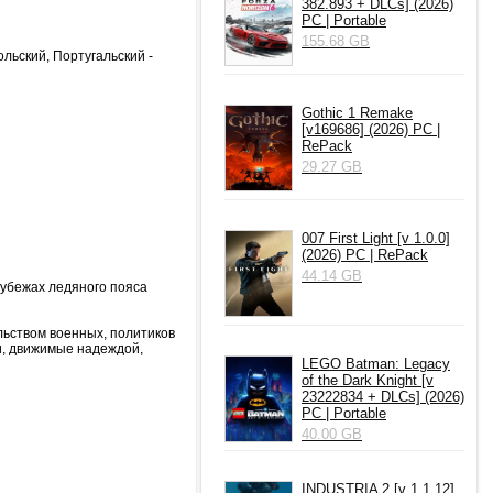
382.893 + DLCs] (2026)
PC | Portable
155.68 GB
льский, Португальский -
Gothic 1 Remake
[v169686] (2026) PC |
RePack
29.27 GB
007 First Light [v 1.0.0]
(2026) PC | RePack
44.14 GB
рубежах ледяного пояса
льством военных, политиков
и, движимые надеждой,
LEGO Batman: Legacy
of the Dark Knight [v
23222834 + DLCs] (2026)
PC | Portable
40.00 GB
INDUSTRIA 2 [v 1.1.12]