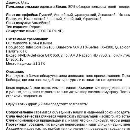
Движок:
Unity
Пользовательские оценки в Steam:
80% обзоров пользователей - полож
Язык интерфейса:
Русский, Английский, Французский, Испанский - Испан
Бразилия, Итальянский, Чешский, Корейский, Украинский
Язык озвучки:
Английский
Тип издания:
Repack
Лекарство:
вшито (CODEX-RUNE)
Системные требования:
ОС: Windows 10 x64 и выше
Процессор: Intel Core i3-2105, Dual-core / AMD FX-Series FX-4300, Quad-co
Память: 6 Гб
Видео: NVIDIA GeForce GTX 650, 2 Гб / AMD Radeon HD 7750, 2 Гб или лу
DirectX: 10
Место на диске: 21.2 Гб
Описание:
На подлете к Земле обнаружен зонд инопланетного происхождения. Пока
Койпера, где они начали добывать ресурсы и готовиться к вторжению.
Когда народы Земли оказались не в силах объединиться перед иноплане
и ученых, решивших самостоятельно дать отпор возможному врагу. Пок
страхом и жадностью.
Одну из этих фракций вам предстоит возглавить:
Сопротивление
стремится объединить нации в надежный союз и создат
Сила человечества
клянется уничтожить пришельцев и всякого, кто встан
Слуги
поклоняются пришельцам и считают, что они прибыли, чтобы реши
Протекторат
убежден, что мирные переговоры и капитуляция - единстве
Академия
надеется, что прибытие инопланетян предвещает создание ме