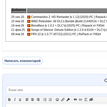
Добавлен
25 сен 20
Commandos 2: HD Remaster [v 1.12] (2020) PC | Repack 
15 янв 26
WW2 Rebuilder: All DLCs Bundle [Build 21440516 + DLC's]
16 янв 26
Bloodface [v 1.0.2 + DLC's] (2025) PC | Repack от FitGirl
21 фев 25
Songs of Silence: Deluxe Edition [v 1.2.0-d.8104 + DLC's] 
09 янв 26
FIFA 22 [v 1.0.77.45722] (2021) PC | RePack от FitGirl
Написать комментарий
О