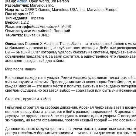
Жанр:
Action
, Open World, 3rd Person
Разработчик:
Marvelous Inc.
Издатель:
XSEED Games, Marvelous USA, Inc., Marvelous Europe
Платформа:
PC
Тип издания:
Пиратка
Версия:
1.2.2
Язык интерфейса:
Английский, Multi9
Язык озвучки:
Английский, Японский
Таблетка:
Вшита (RUNE)
Описание:
Daemon X Machina: Titanic Scion — это скоростной экшен с меха
мобильность, огневая мощь и глубокая кастомизация. Действие разворачив
Вы — бывший Outer, которому удалось сбежать из системы, предназначенн
объявлены предателем, за вами охотятся, а единственное, что удерживае
экзоскелет, созданный для войны.
Мир после машин
Вселенная находится в упадке. Режим Аксиома удерживает власть силой,
живым оружием системы. Присоединившись к повстанцам-Реклаймерам, вы 
каждая миссия — это шаг к мести и попытка выжить в мире, давно потеря
светлом будущем, но остаётся выбор — сражаться или быть уничтоженны
Скорость, оружие и выбор
Геймплей строится на свободе движения. Арсенал легко взмывает в возду
цепляется за утёсы и врывается в бой с разных направлений. В арсенале 
двухручное оружие, способное сокрушать врагов одним ударом. С поверж
экипировку, но места ограничены, поэтому каждый трофей — это осознан
Дополнительные модули крепятся на плечи: ракеты, защитные системы, 
доступ к тяжёлым боевым механизмам — массивным доспехам, которые мо