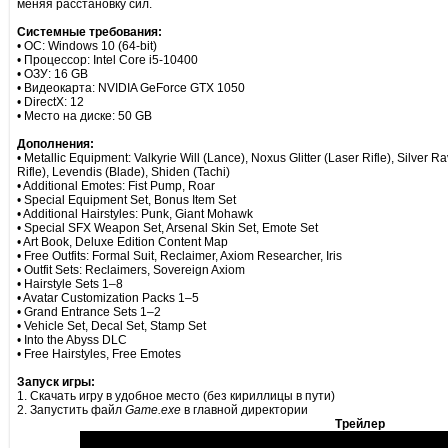
меняя расстановку сил.
Системные требования:
• ОС: Windows 10 (64-bit)
• Процессор: Intel Core i5-10400
• ОЗУ: 16 GB
• Видеокарта: NVIDIA GeForce GTX 1050
• DirectX: 12
• Место на диске: 50 GB
Дополнения:
• Metallic Equipment: Valkyrie Will (Lance), Noxus Glitter (Laser Rifle), Silver
Rifle), Levendis (Blade), Shiden (Tachi)
• Additional Emotes: Fist Pump, Roar
• Special Equipment Set, Bonus Item Set
• Additional Hairstyles: Punk, Giant Mohawk
• Special SFX Weapon Set, Arsenal Skin Set, Emote Set
• Art Book, Deluxe Edition Content Map
• Free Outfits: Formal Suit, Reclaimer, Axiom Researcher, Iris
• Outfit Sets: Reclaimers, Sovereign Axiom
• Hairstyle Sets 1–8
• Avatar Customization Packs 1–5
• Grand Entrance Sets 1–2
• Vehicle Set, Decal Set, Stamp Set
• Into the Abyss DLC
• Free Hairstyles, Free Emotes
Запуск игры:
1. Скачать игру в удобное место (без кириллицы в пути)
2. Запустить файл
Game.exe
в главной директории
Трейлер