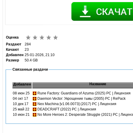
Оценка
Раздают
284
Качают
23
Добавлен
25-01-2026, 21:10
Размер
50.4 GB
Связанные раздачи
Название
Добавлен
08 июн 25
Rune Factory: Guardians of Azuma (2025) PC | Лицензия
04 окт 17
Daemon Vector: Укрощение тьмы (2005) PC | RePack
10 дек 17
Nex Machina [v1.06.0073] (2017) PC | Лицензия
25 май 22
DEADCRAFT (2022) PC | Лицензия
10 июн 21
No More Heroes 2: Desperate Struggle (2021) PC | Лицен