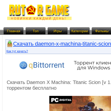
Главная
Топ
Игры
Категории
Фильмы
Скачать daemon-x-machina-titanic-scion.
Как тут качать?
Скачать Daemon X Machina: Titanic Scion [v 1
торрентом бесплатно