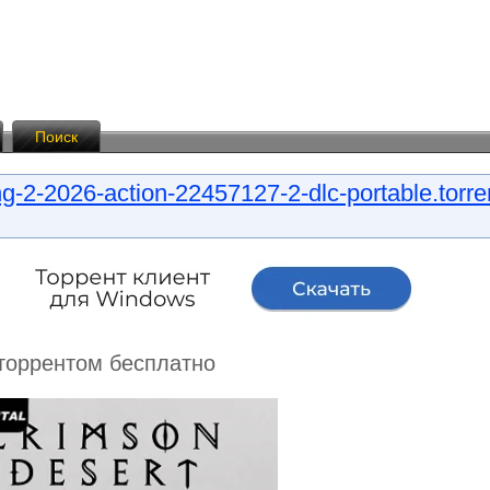
Поиск
g-2-2026-action-22457127-2-dlc-portable.torre
e торрентом бесплатно