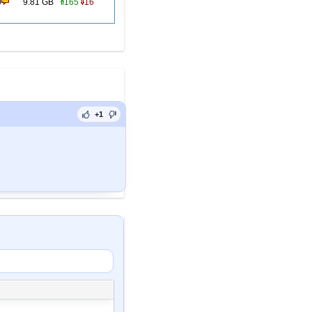
0
9.81 GB
165
16
+1