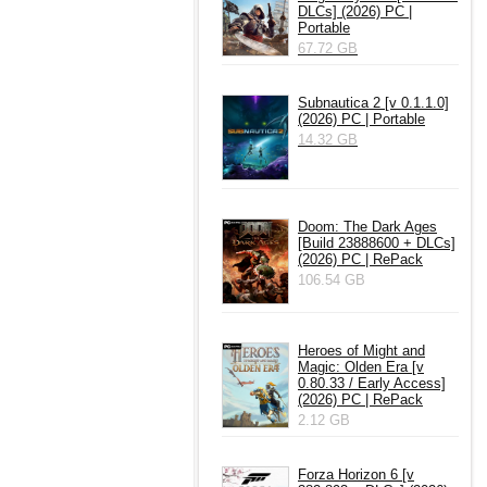
DLCs] (2026) PC |
Portable
67.72 GB
Subnautica 2 [v 0.1.1.0]
(2026) PC | Portable
14.32 GB
Doom: The Dark Ages
[Build 23888600 + DLCs]
(2026) PC | RePack
106.54 GB
Heroes of Might and
Magic: Olden Era [v
0.80.33 / Early Access]
(2026) PC | RePack
2.12 GB
Forza Horizon 6 [v