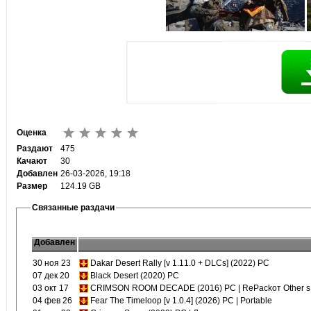
Оценка
Раздают
475
Качают
30
Добавлен
26-03-2026, 19:18
Размер
124.19 GB
Связанные раздачи
Добавлен
30 ноя 23
Dakar Desert Rally [v 1.11.0 + DLCs] (2022) PC
07 дек 20
Black Desert (2020) PC
03 окт 17
CRIMSON ROOM DECADE (2016) PC | RePackот Other s
04 фев 26
Fear The Timeloop [v 1.0.4] (2026) PC | Portable