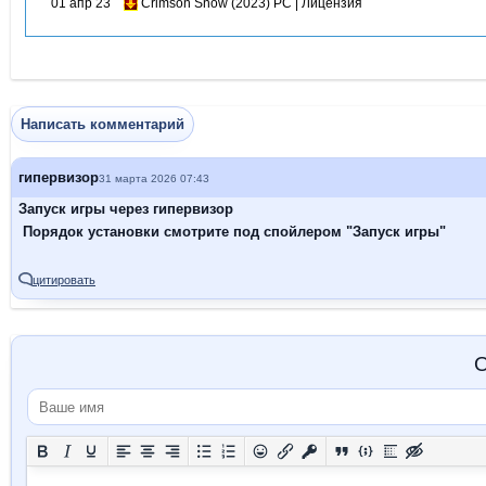
01 апр 23
Crimson Snow (2023) PC | Лицензия
Написать комментарий
гипервизор
31 марта 2026 07:43
Запуск игры через гипервизор
Порядок установки смотрите под спойлером "Запуск игры"
цитировать
О