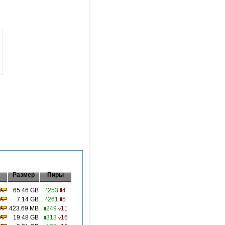
Размер
Пиры
0
65.46 GB
253
4
0
7.14 GB
261
5
0
423.69 MB
249
11
0
19.48 GB
313
16