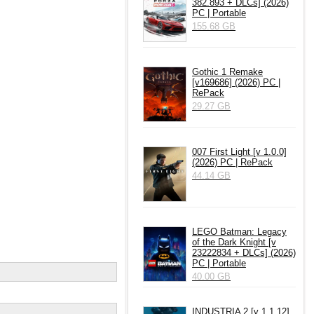
382.893 + DLCs] (2026)
PC | Portable
155.68 GB
Gothic 1 Remake
[v169686] (2026) PC |
RePack
29.27 GB
007 First Light [v 1.0.0]
(2026) PC | RePack
44.14 GB
LEGO Batman: Legacy
of the Dark Knight [v
23222834 + DLCs] (2026)
PC | Portable
40.00 GB
INDUSTRIA 2 [v 1.1.12]