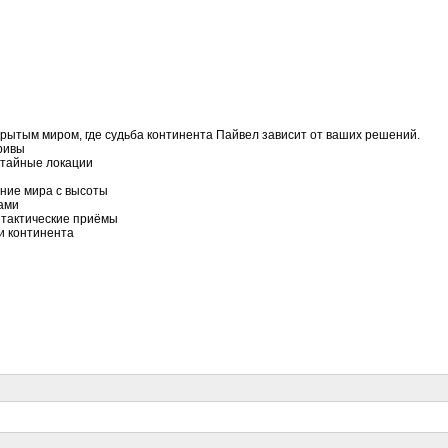
крытым миром, где судьба континента Пайвел зависит от ваших решений.
ривы
и тайные локации
ение мира с высоты
ками
и тактические приёмы
 и континента