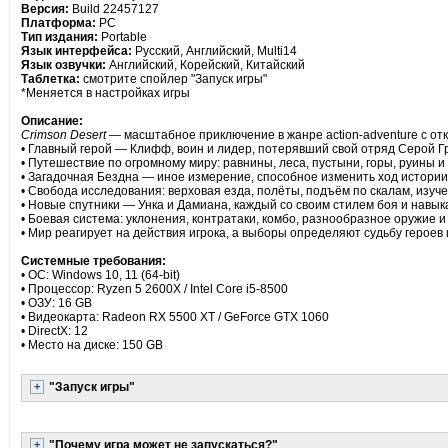
Версия:
Build 22457127
Платформа:
PC
Тип издания:
Portable
Язык интерфейса:
Русский, Английский, Multi14
Язык озвучки:
Английский, Корейский, Китайский
Таблетка:
смотрите спойлер "Запуск игры"
*Меняется в настройках игры
Описание:
Crimson Desert
— масштабное приключение в жанре action‑adventure с от
• Главный герой — Клифф, воин и лидер, потерявший свой отряд Серой Г
• Путешествие по огромному миру: равнины, леса, пустыни, горы, руины 
• Загадочная Бездна — иное измерение, способное изменить ход истории
• Свобода исследования: верховая езда, полёты, подъём по скалам, изуч
• Новые спутники — Унка и Дамиана, каждый со своим стилем боя и навы
• Боевая система: уклонения, контратаки, комбо, разнообразное оружие 
• Мир реагирует на действия игрока, а выборы определяют судьбу героев
Системные требования:
• ОС: Windows 10, 11 (64-bit)
• Процессор: Ryzen 5 2600X / Intel Core i5-8500
• ОЗУ: 16 GB
• Видеокарта: Radeon RX 5500 XT / GeForce GTX 1060
• DirectX: 12
• Место на диске: 150 GB
"Запуск игры"
"Почему игра может не запускаться?"