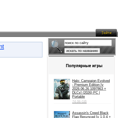
nt
искать по названию
Популярные игры
Halo: Campaign Evolved
- Premium Edition [v
2026.06.26.1097863 +
DLCs] (2026) PC |
Portable
74.06 GB
Assassin's Creed Black
Flag Resynced [v 1.0.4 +