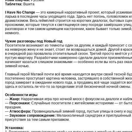
Язык озвучки:
Русский
Таблетка:
Вшита
I Have No Change
— это камерный нарративный проект, который усаживает
ларька в последние часы уходящего года. Здесь нет погонь, головоломок 
драматизмом. Весь геймплей строится на коротких диалогах, бытовых сц
прохожими, которые тянутся к светящемуся окну посреди замёрзших улиц
разговорах и том самом щемящем настроении, какое бывает только зимой,
немного.
Чужие разговоры под Новый год
Посетители возникают из темноты один за другим, и каждый приносит с с
на неверную жену и не знает, стоит ли возвращаться домой. Другой в кра
в очередной раз провалила отопительный сезон. Третий просто мнётся у п
пустую квартиру. Разработчики намеренно сделали диалоги приземлённым
начинают казаться слишком знакомыми — особенно если вы хоть раз оказ
зимней ночью.
Главный герой Матвей почти всё время находится внутри своей тесной буд
постепенно проступает картина человека, застрявшего в собственной жизн
город замирает в ожидании нового года, а продавец всё чаще задаётся во
здесь и осталось ли что-то за пределами этой бесконечной ночной смены.
Особенности игры
—
Жанр:
Нарративная игра про ночной киоск с фокусом на диалоги и набл
—
Персонажи:
Случайные посетители с житейскими историями — от бытов
праздник.
—
Атмосфера:
Провинциальный зимний город, пустые улицы в снегу и о
—
Звуковое сопровождение:
Меланхоличный саундтрек и приглушённый
присутствия за тем самым прилавком.
Установка: