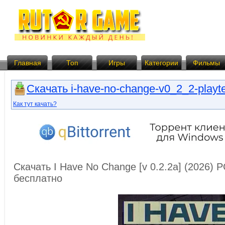
Главная
Топ
Игры
Категории
Фильмы
Скачать i-have-no-change-v0_2_2-playtes
Как тут качать?
Скачать I Have No Change [v 0.2.2a] (2026) 
бесплатно