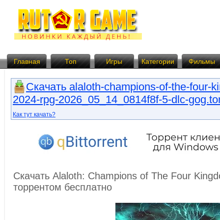
Главная
Топ
Игры
Категории
Фильмы
Скачать alaloth-champions-of-the-four-k
2024-rpg-2026_05_14_0814f8f-5-dlc-gog.tor
Как тут качать?
Скачать Alaloth: Champions of The Four King
торрентом бесплатно