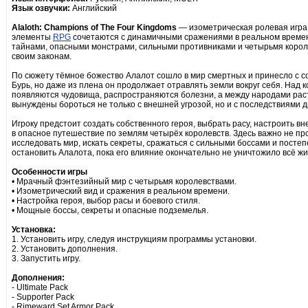
Язык озвучки:
Английский
Alaloth: Champions of The Four Kingdoms
— изометрическая ролевая игра в
элементы
RPG
сочетаются с динамичными сражениями в реальном времен
тайнами, опасными монстрами, сильными противниками и четырьмя короле
своим законам.
По сюжету тёмное божество Алалот сошло в мир смертных и принесло с со
Бурь, но даже из плена он продолжает отравлять земли вокруг себя. Над
появляются чудовища, распространяются болезни, а между народами раст
вынуждены бороться не только с внешней угрозой, но и с последствиями д
Игроку предстоит создать собственного героя, выбрать расу, настроить вн
в опасное путешествие по землям четырёх королевств. Здесь важно не пр
исследовать мир, искать секреты, сражаться с сильными боссами и посте
остановить Алалота, пока его влияние окончательно не уничтожило всё жи
Особенности игры
• Мрачный фэнтезийный мир с четырьмя королевствами.
• Изометрический вид и сражения в реальном времени.
• Настройка героя, выбор расы и боевого стиля.
• Мощные боссы, секреты и опасные подземелья.
Установка:
1. Установить игру, следуя инструкциям программы установки.
2. Установить дополнения.
3. Запустить игру.
Дополнения:
- Ultimate Pack
- Supporter Pack
- Rimeward Set Armor Pack