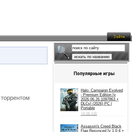
искать по названию
Популярные игры
Halo: Campaign Evolved
- Premium Edition [v
l торрентом
2026.06.26.1097863 +
DLCs] (2026) PC |
Portable
74.06 GB
Assassin's Creed Black
Flag Resynced [v 1.0.4 +