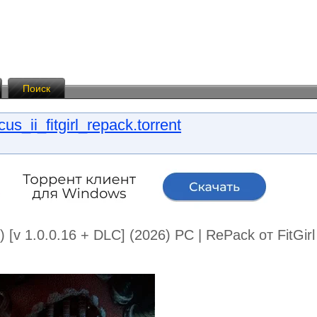
Поиск
ii_fitgirl_repack.torrent
[v 1.0.0.16 + DLC] (2026) PC | RePack от FitGir