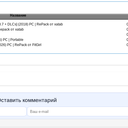
Название
.7 + DLCs] (2018) PC | RePack от xatab
Repack от xatab
6) PC | Portable
6) PC | RePack от FitGirl
ставить комментарий