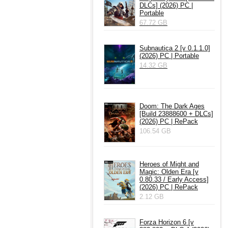
DLCs] (2026) PC |
Portable
67.72 GB
Subnautica 2 [v 0.1.1.0]
(2026) PC | Portable
14.32 GB
Doom: The Dark Ages
[Build 23888600 + DLCs]
(2026) PC | RePack
106.54 GB
Heroes of Might and
Magic: Olden Era [v
0.80.33 / Early Access]
(2026) PC | RePack
2.12 GB
Forza Horizon 6 [v