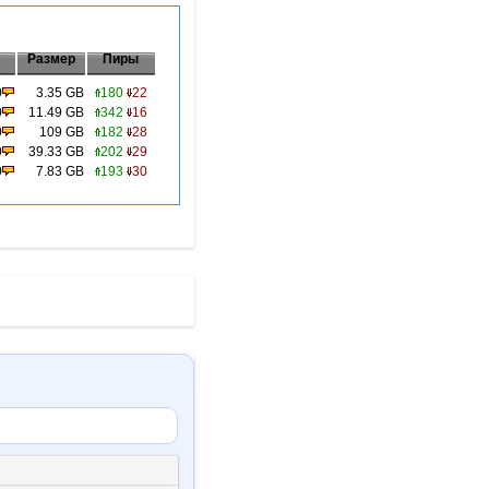
Размер
Пиры
0
3.35 GB
180
22
0
11.49 GB
342
16
0
109 GB
182
28
0
39.33 GB
202
29
0
7.83 GB
193
30