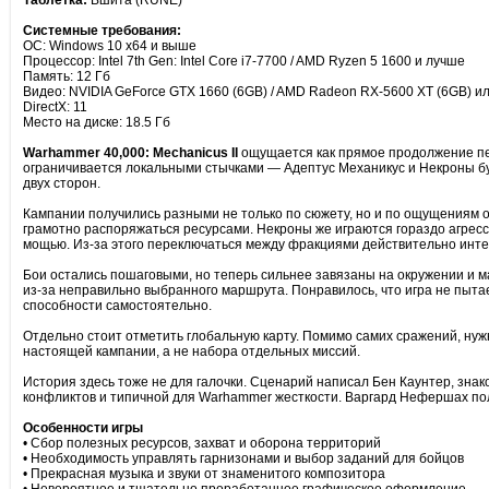
Таблетка:
Вшита (RUNE)
Системные требования:
ОС: Windows 10 x64 и выше
Процессор: Intel 7th Gen: Intel Core i7-7700 / AMD Ryzen 5 1600 и лучше
Память: 12 Гб
Видео: NVIDIA GeForce GTX 1660 (6GB) / AMD Radeon RX-5600 XT (6GB) и
DirectX: 11
Место на диске: 18.5 Гб
Warhammer 40,000: Mechanicus II
ощущается как прямое продолжение пер
ограничивается локальными стычками — Адептус Механикус и Некроны бук
двух сторон.
Кампании получились разными не только по сюжету, но и по ощущениям о
грамотно распоряжаться ресурсами. Некроны же играются гораздо агресс
мощью. Из-за этого переключаться между фракциями действительно интер
Бои остались пошаговыми, но теперь сильнее завязаны на окружении и ма
из-за неправильно выбранного маршрута. Понравилось, что игра не пыта
способности самостоятельно.
Отдельно стоит отметить глобальную карту. Помимо самих сражений, ну
настоящей кампании, а не набора отдельных миссий.
История здесь тоже не для галочки. Сценарий написал Бен Каунтер, знако
конфликтов и типичной для Warhammer жесткости. Варгард Нефершах по
Особенности игры
• Сбор полезных ресурсов, захват и оборона территорий
• Необходимость управлять гарнизонами и выбор заданий для бойцов
• Прекрасная музыка и звуки от знаменитого композитора