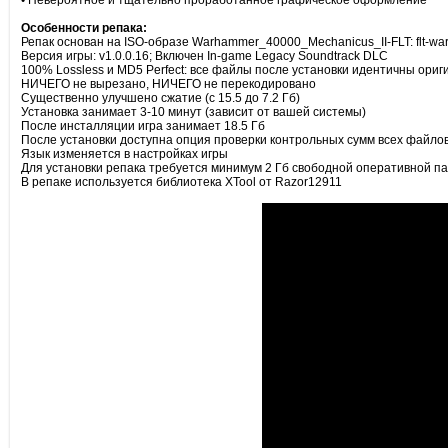
• Невероятное и тщательно проработанное графическое оформление
Особенности репака:
Репак основан на ISO-образе Warhammer_40000_Mechanicus_II-FLT: flt-wa
Версия игры: v1.0.0.16; Включен In-game Legacy Soundtrack DLC
100% Lossless и MD5 Perfect: все файлы после установки идентичны ориг
НИЧЕГО не вырезано, НИЧЕГО не перекодировано
Существенно улучшено сжатие (с 15.5 до 7.2 Гб)
Установка занимает 3-10 минут (зависит от вашей системы)
После инсталляции игра занимает 18.5 Гб
После установки доступна опция проверки контрольных сумм всех файлов
Язык изменяется в настройках игры
Для установки репака требуется минимум 2 Гб свободной оперативной па
В репаке используется библиотека XTool от Razor12911