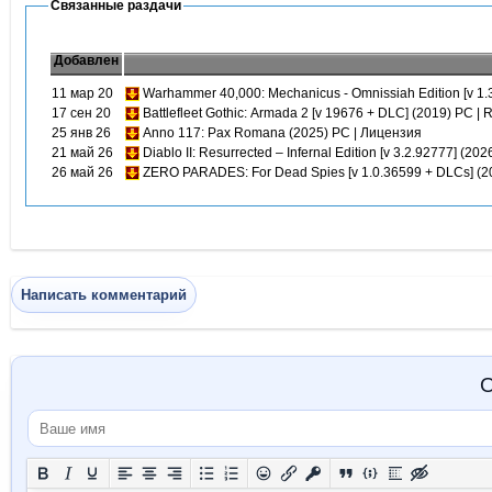
Связанные раздачи
Добавлен
11 мар 20
Warhammer 40,000: Mechanicus - Omnissiah Edition [v 1.3
17 сен 20
Battlefleet Gothic: Armada 2 [v 19676 + DLC] (2019) PC | 
25 янв 26
Anno 117: Pax Romana (2025) PC | Лицензия
21 май 26
Diablo II: Resurrected – Infernal Edition [v 3.2.92777] (202
26 май 26
ZERO PARADES: For Dead Spies [v 1.0.36599 + DLCs] (202
Написать комментарий
О