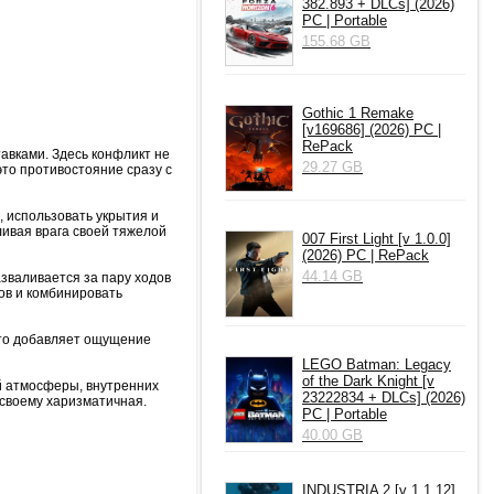
382.893 + DLCs] (2026)
PC | Portable
155.68 GB
Gothic 1 Remake
[v169686] (2026) PC |
RePack
авками. Здесь конфликт не
29.27 GB
это противостояние сразу с
, использовать укрытия и
ливая врага своей тяжелой
007 First Light [v 1.0.0]
(2026) PC | RePack
44.14 GB
азваливается за пару ходов
ов и комбинировать
Это добавляет ощущение
LEGO Batman: Legacy
of the Dark Knight [v
ой атмосферы, внутренних
23222834 + DLCs] (2026)
своему харизматичная.
PC | Portable
40.00 GB
INDUSTRIA 2 [v 1.1.12]