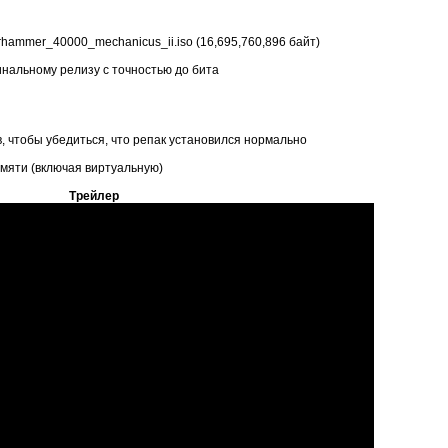
rhammer_40000_mechanicus_ii.iso (16,695,760,896 байт)
инальному релизу с точностью до бита
, чтобы убедиться, что репак установился нормально
мяти (включая виртуальную)
Трейлер