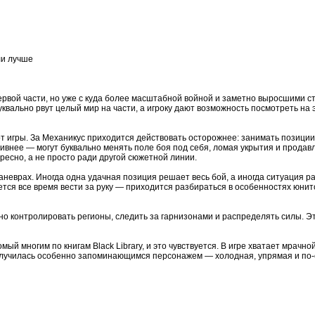
ли лучше
вой части, но уже с куда более масштабной войной и заметно выросшими ст
вально рвут целый мир на части, а игроку дают возможность посмотреть на 
т игры. За Механикус приходится действовать осторожнее: занимать позиции
ивнее — могут буквально менять поле боя под себя, ломая укрытия и продав
есно, а не просто ради другой сюжетной линии.
неврах. Иногда одна удачная позиция решает весь бой, а иногда ситуация р
ется все время вести за руку — приходится разбираться в особенностях юнит
жно контролировать регионы, следить за гарнизонами и распределять силы. 
мый многим по книгам Black Library, и это чувствуется. В игре хватает мрачн
лучилась особенно запоминающимся персонажем — холодная, упрямая и по-