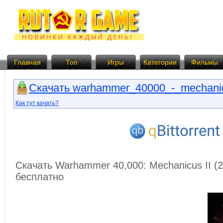
Главная
Топ
Игры
Категории
Фильмы
Скачать warhammer_40000_-_mechanicus_
Как тут качать?
Скачать Warhammer 40,000: Mechanicus II (2) 
бесплатно