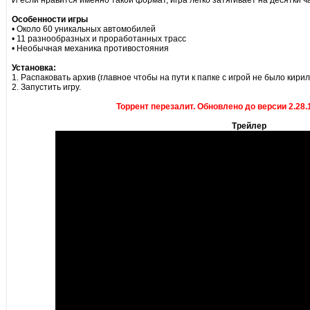
И если нравится именно такой формат, игра легко затягивает на десятки ч
Особенности игры
• Около 60 уникальных автомобилей
• 11 разнообразных и проработанных трасс
• Необычная механика противостояния
Установка:
1. Распаковать архив (главное чтобы на пути к папке с игрой не было кири
2. Запустить игру.
Торрент перезалит. Обновлено до версии 2.28.1
Трейлер