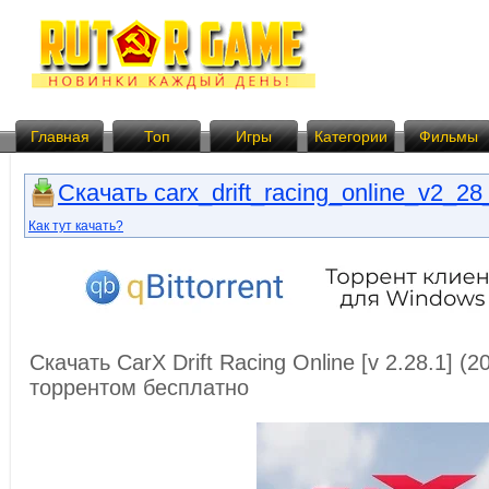
Главная
Топ
Игры
Категории
Фильмы
Скачать carx_drift_racing_online_v2_28_
Как тут качать?
Скачать CarX Drift Racing Online [v 2.28.1] (
торрентом бесплатно