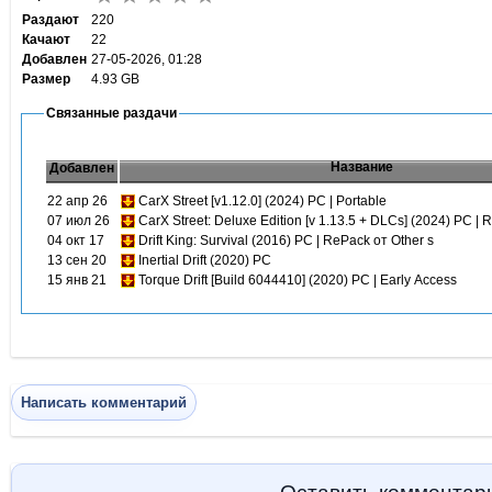
Раздают
220
Качают
22
Добавлен
27-05-2026, 01:28
Размер
4.93 GB
Связанные раздачи
Название
Добавлен
22 апр 26
CarX Street [v1.12.0] (2024) PC | Portable
07 июл 26
CarX Street: Deluxe Edition [v 1.13.5 + DLCs] (2024) PC |
04 окт 17
Drift King: Survival (2016) PC | RePack от Other s
13 сен 20
Inertial Drift (2020) PC
15 янв 21
Torque Drift [Build 6044410] (2020) PC | Early Access
Написать комментарий