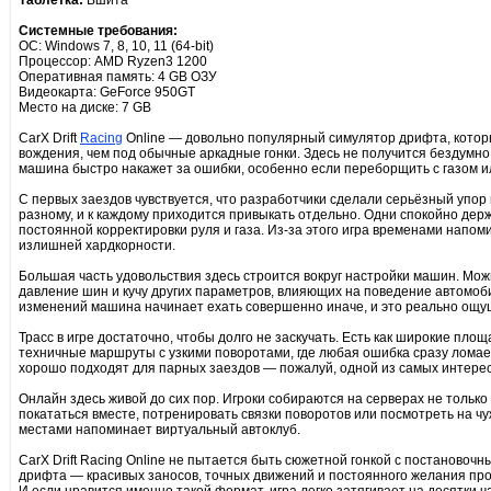
Таблетка:
Вшита
Системные требования:
ОС: Windows 7, 8, 10, 11 (64-bit)
Процессор: AMD Ryzen3 1200
Оперативная память: 4 GB ОЗУ
Видеокарта: GeForce 950GT
Место на диске: 7 GB
CarX Drift
Racing
Online — довольно популярный симулятор дрифта, котор
вождения, чем под обычные аркадные гонки. Здесь не получится бездумно
машина быстро накажет за ошибки, особенно если переборщить с газом и
С первых заездов чувствуется, что разработчики сделали серьёзный упор 
разному, и к каждому приходится привыкать отдельно. Одни спокойно дер
постоянной корректировки руля и газа. Из-за этого игра временами напом
излишней хардкорности.
Большая часть удовольствия здесь строится вокруг настройки машин. Можн
давление шин и кучу других параметров, влияющих на поведение автомоб
изменений машина начинает ехать совершенно иначе, и это реально ощущ
Трасс в игре достаточно, чтобы долго не заскучать. Есть как широкие пло
техничные маршруты с узкими поворотами, где любая ошибка сразу лома
хорошо подходят для парных заездов — пожалуй, одной из самых интерес
Онлайн здесь живой до сих пор. Игроки собираются на серверах не только
покататься вместе, потренировать связки поворотов или посмотреть на 
местами напоминает виртуальный автоклуб.
CarX Drift Racing Online не пытается быть сюжетной гонкой с постановочн
дрифта — красивых заносов, точных движений и постоянного желания прой