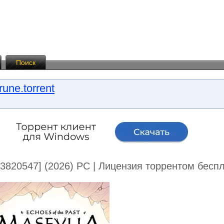
Поиск
une.torrent
d 23820547] (2026) PC | Лицензия торрентом бесп