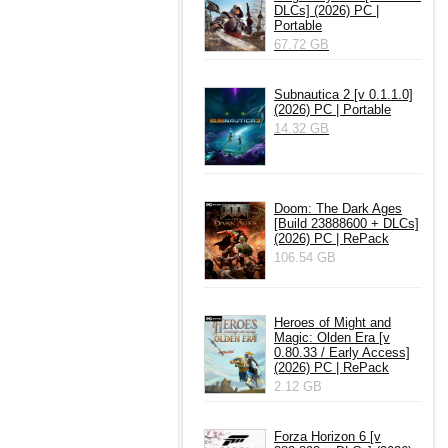
DLCs] (2026) PC |
Portable
67.72 GB
Subnautica 2 [v 0.1.1.0]
(2026) PC | Portable
14.32 GB
Doom: The Dark Ages
[Build 23888600 + DLCs]
(2026) PC | RePack
106.54 GB
Heroes of Might and
Magic: Olden Era [v
0.80.33 / Early Access]
(2026) PC | RePack
2.12 GB
Forza Horizon 6 [v