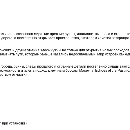
льшого связанного мира, где древние руины, инопланетные леса и странные
 дороге, а постепенно открывает пространство, в котором хочется возвращат
к-кошка и другие умения здесь нужны не только для открытия новых проходов
замечать пути, которые раньше казались недосягаемыми. Мир устроен как ед
города, руины, следы прошлого и странные детали постепенно складываются
можности и искать подход к крупным боссам. Maseylia: Echoes of the Past по
вством открытия.
" при установке)