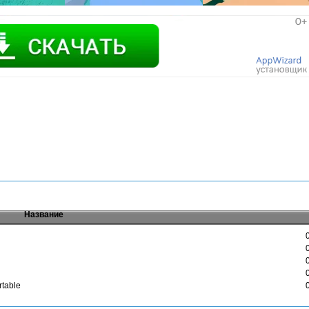
Название
rtable