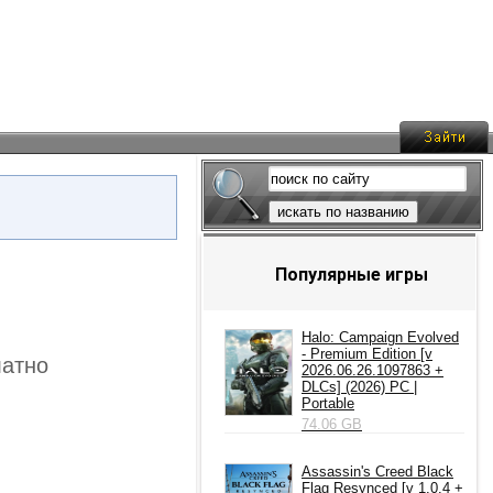
искать по названию
Популярные игры
Halo: Campaign Evolved
- Premium Edition [v
латно
2026.06.26.1097863 +
DLCs] (2026) PC |
Portable
74.06 GB
Assassin's Creed Black
Flag Resynced [v 1.0.4 +