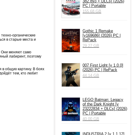
382.893 + DLCs] (2026)
PC | Portable
155.68 GB
Gothic 1 Remake
 техно-органические
[v169686] (2026) PC |
ься в старые места и
RePack
29.27 GB
. Они меняют само
иный лабиринт, поэтому
007 First Light [v 1.0.0]
 в общую картину. В боях
(2026) PC | RePack
дойдёт тем, кто любит
44.14 GB
LEGO Batman: Legacy
of the Dark Knight [v
23222834 + DLCs] (2026)
PC | Portable
40.00 GB
INDUSTRIA 2 [v 1.1.12]