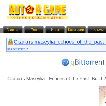
Главная
Топ
Игры
Категории
Фильмы
Скачать maseylia_echoes_of_the_past-r
Как тут качать?
Скачать Maseylia : Echoes of the Past [Buil