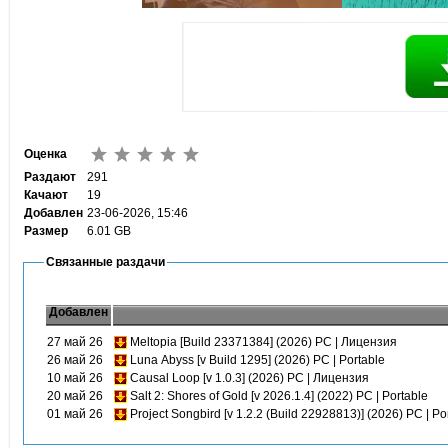
Оценка
Раздают
291
Качают
19
Добавлен
23-06-2026, 15:46
Размер
6.01 GB
Связанные раздачи
Добавлен
27 май 26
Meltopia [Build 23371384] (2026) PC | Лицензия
26 май 26
Luna Abyss [v Build 1295] (2026) PC | Portable
10 май 26
Causal Loop [v 1.0.3] (2026) PC | Лицензия
20 май 26
Salt 2: Shores of Gold [v 2026.1.4] (2022) PC | Portable
01 май 26
Project Songbird [v 1.2.2 (Build 22928813)] (2026) PC | Po