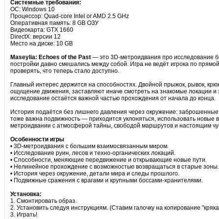
Системные требования:
ОС: Windows 10
Процессор: Quad-core Intel or AMD 2.5 GHz
Оперативная память: 8 GB ОЗУ
Видеокарта: GTX 1660
DirectX: версии 12
Место на диске: 10 GB
Maseylia: Echoes of the Past
— это 3D-метроидвания про исследование бо
постройки давно смешались между собой. Игра не ведёт игрока по прямой
проверять, что теперь стало доступно.
Главный интерес держится на способностях. Двойной прыжок, рывок, крю
ощущение движения, заставляют иначе смотреть на знакомые локации и 
исследование остаётся важной частью прохождения от начала до конца.
История подаётся без лишнего давления через окружение: заброшенные 
тоже важна подвижность — приходится уклоняться, использовать новые воз
метроидвании с атмосферой тайны, свободой маршрутов и настоящим чу
Особенности игры
• 3D-метроидвания с большим взаимосвязанным миром.
• Исследование руин, лесов и техно-органических локаций.
• Способности, меняющие передвижение и открывающие новые пути.
• Нелинейное прохождение с возможностью возвращаться в старые зоны.
• История через окружение, детали мира и следы прошлого.
• Подвижные сражения с врагами и крупными боссами-хранителями.
Установка:
1. Смонтировать образ.
2. Установить следуя инструкциям. (Ставим галочку на копирование "кряка
3. Играть!