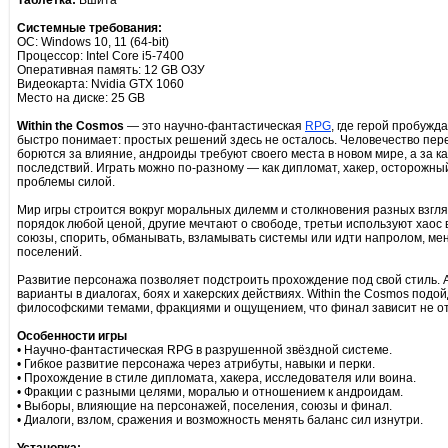
Таблетка:
Вшита
Системные требования:
ОС: Windows 10, 11 (64-bit)
Процессор: Intel Core i5-7400
Оперативная память: 12 GB ОЗУ
Видеокарта: Nvidia GTX 1060
Место на диске: 25 GB
Within the Cosmos
— это научно-фантастическая
RPG
, где герой пробужд
быстро понимает: простых решений здесь не осталось. Человечество пер
борются за влияние, андроиды требуют своего места в новом мире, а за 
последствий. Играть можно по-разному — как дипломат, хакер, осторожны
проблемы силой.
Мир игры строится вокруг моральных дилемм и столкновения разных взгля
порядок любой ценой, другие мечтают о свободе, третьи используют хаос в
союзы, спорить, обманывать, взламывать системы или идти напролом, ме
поселений.
Развитие персонажа позволяет подстроить прохождение под свой стиль. 
варианты в диалогах, боях и хакерских действиях. Within the Cosmos подо
философскими темами, фракциями и ощущением, что финал зависит не от о
Особенности игры
• Научно-фантастическая RPG в разрушенной звёздной системе.
• Гибкое развитие персонажа через атрибуты, навыки и перки.
• Прохождение в стиле дипломата, хакера, исследователя или воина.
• Фракции с разными целями, моралью и отношением к андроидам.
• Выборы, влияющие на персонажей, поселения, союзы и финал.
• Диалоги, взлом, сражения и возможность менять баланс сил изнутри.