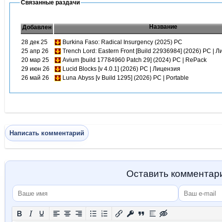
Связанные раздачи
Название
Добавлен
28 дек 25
Burkina Faso: Radical Insurgency (2025) PC
25 апр 26
Trench Lord: Eastern Front [Build 22936984] (2026) PC | 
20 мар 25
Avium [build 17784960 Patch 29] (2024) PC | RePack
29 июн 26
Lucid Blocks [v 4.0.1] (2026) PC | Лицензия
26 май 26
Luna Abyss [v Build 1295] (2026) PC | Portable
Написать комментарий
Оставить комментар