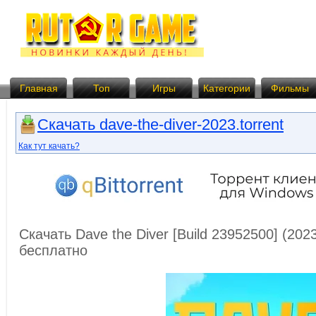
Главная
Топ
Игры
Категории
Фильмы
Скачать dave-the-diver-2023.torrent
Как тут качать?
Скачать Dave the Diver [Build 23952500] (20
бесплатно