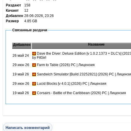
Раздают
158
Качают
12
Добавлен
28-06-2026, 23:26
Размер
4.85 GB
Связанные раздачи
Название
Добавлен
Dave the Diver: Deluxe Edition [v 1.0.2.1373 + DLC's] (20
26 май 24
by FitGirl
29 июн 26
Farm to Table (2026) PC | Лицензия
19 май 26
Sandwich Simulator [Build 23252821] (2026) PC | Лиценз
29 июн 26
Lucid Blocks [v 4.0.1] (2026) PC | Лицензия
19 май 26
Corsairs - Battle of the Caribbean (2026) PC | Лицензия
Написать комментарий