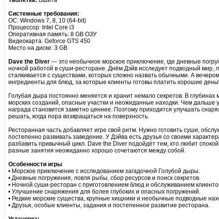
Таблетка:
Вшита
Системные требования:
ОС: Windows 7, 8, 10 (64-bit)
Процессор: Intel Core i3
Оперативная память: 8 GB ОЗУ
Видеокарта: Geforce GTS 450
Место на диске: 3 GB
Dave the Diver
— это необычное морское приключение, где дневные погру
ночной работой в суши-ресторане. Днём Дэйв исследует подводный мир, л
сталкивается с существами, которых сложно назвать обычными. А вечеро
ингредиенты для блюд, за которые клиенты готовы платить хорошие деньг
Голубая дыра постоянно меняется и хранит немало секретов. В глубинах 
морских созданий, опасные участки и неожиданные находки. Чем дальше уд
награда становится заметно ценнее. Поэтому приходится улучшать снаряж
решать, когда пора возвращаться на поверхность.
Ресторанная часть добавляет игре свой ритм. Нужно готовить суши, обслу
постепенно развивать заведение. У Дэйва есть друзья со своими характе
разбавить привычный цикл. Dave the Diver подойдёт тем, кто любит спокой
разные занятия неожиданно хорошо сочетаются между собой.
Особенности игры
• Морское приключение с исследованием загадочной Голубой дыры.
• Дневные погружения, ловля рыбы, сбор ресурсов и поиск секретов.
• Ночной суши-ресторан с приготовлением блюд и обслуживанием клиенто
• Улучшение снаряжения для более глубоких и опасных погружений.
• Редкие морские существа, крупные хищники и необычные подводные нах
• Друзья, особые клиенты, задания и постепенное развитие ресторана.