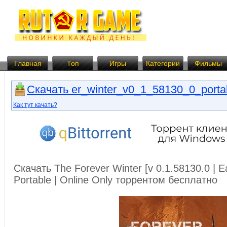
Главная
Топ
Игры
Категории
Фильмы
Скачать er_winter_v0_1_58130_0_portab
Как тут качать?
Скачать The Forever Winter [v 0.1.58130.0 | E
Portable | Online Only торрентом бесплатно