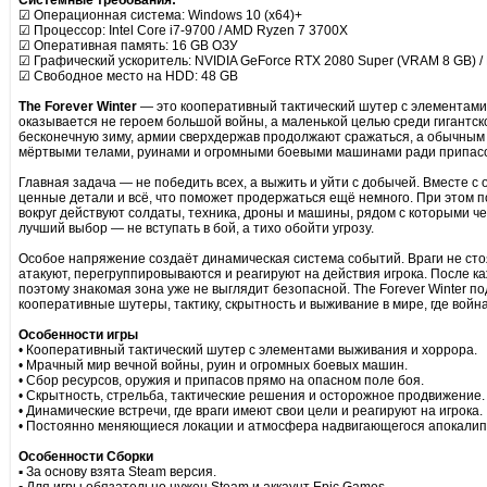
Системные требования:
☑ Операционная система: Windows 10 (x64)+
☑ Процессор: Intel Core i7-9700 / AMD Ryzen 7 3700X
☑ Оперативная память: 16 GB ОЗУ
☑ Графический ускоритель: NVIDIA GeForce RTX 2080 Super (VRAM 8 GB) 
☑ Свободное место на HDD: 48 GB
The Forever Winter
— это кооперативный тактический шутер с элементами 
оказывается не героем большой войны, а маленькой целью среди гигантск
бесконечную зиму, армии сверхдержав продолжают сражаться, а обычны
мёртвыми телами, руинами и огромными боевыми машинами ради припасо
Главная задача — не победить всех, а выжить и уйти с добычей. Вместе с
ценные детали и всё, что поможет продержаться ещё немного. При этом 
вокруг действуют солдаты, техника, дроны и машины, рядом с которыми ч
лучший выбор — не вступать в бой, а тихо обойти угрозу.
Особое напряжение создаёт динамическая система событий. Враги не стоя
атакуют, перегруппировываются и реагируют на действия игрока. После к
поэтому знакомая зона уже не выглядит безопасной. The Forever Winter п
кооперативные шутеры, тактику, скрытность и выживание в мире, где войн
Особенности игры
• Кооперативный тактический шутер с элементами выживания и хоррора.
• Мрачный мир вечной войны, руин и огромных боевых машин.
• Сбор ресурсов, оружия и припасов прямо на опасном поле боя.
• Скрытность, стрельба, тактические решения и осторожное продвижение.
• Динамические встречи, где враги имеют свои цели и реагируют на игрока.
• Постоянно меняющиеся локации и атмосфера надвигающегося апокалип
Особенности Сборки
▪ За основу взята Steam версия.