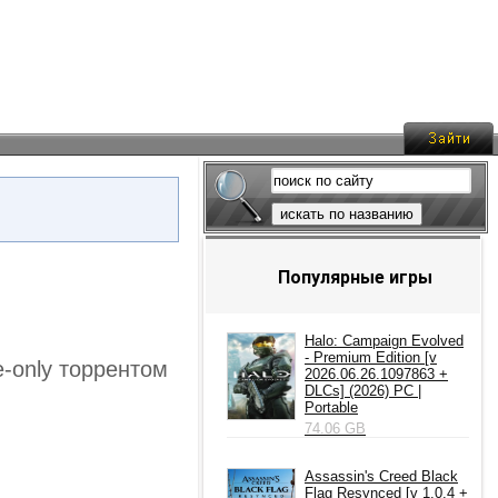
искать по названию
Популярные игры
Halo: Campaign Evolved
- Premium Edition [v
ne-only торрентом
2026.06.26.1097863 +
DLCs] (2026) PC |
Portable
74.06 GB
Assassin's Creed Black
Flag Resynced [v 1.0.4 +