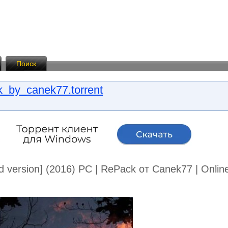
Поиск
_by_canek77.torrent
ld version] (2016) PC | RePack от Canek77 | Onli