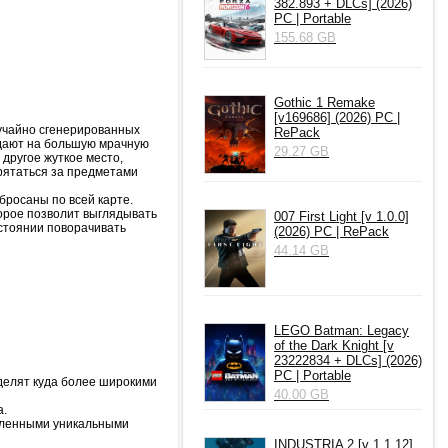
382.893 + DLCs] (2026)
PC | Portable
155.68 GB
Gothic 1 Remake
[v169686] (2026) PC |
лучайно сгенерированных
RePack
падают на большую мрачную
29.27 GB
другое жуткое место,
прятаться за предметами
бросаны по всей карте.
торое позволит выглядывать
007 First Light [v 1.0.0]
остоянии поворачивать
(2026) PC | RePack
44.14 GB
LEGO Batman: Legacy
of the Dark Knight [v
23222834 + DLCs] (2026)
PC | Portable
аделят куда более широкими
40.00 GB
а.
деленными уникальными
INDUSTRIA 2 [v 1.1.12]