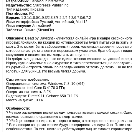
Разработчик:
Behaviour Interactive
Издательство
: Starbreeze Publishing
Тип издания:
Пиратка
Платформа
: PC
Версия:
1.3.1/1.8.0/1.9.3/2.3.3/3.2.2/4.4.2/6.7.0/6.7.2
Язык интерфейса:
Русский, Английский, Multi12
Язык озвучки:
Английский
Таблетка:
Вшита (SteamFix)
Описание
: Dead by Daylight - клиентская онлайн игра в жанре сессионн
игровых локациях, на каждой из которых жертвы будут пытаться выжить, а
карту. Это может быть заброшенный город, маленькая деревня посреди ог
которое зачастую становится персонажем ужастиков. Враг обладает видом
окружения и незаметно выглядывать из-за углов.
Но добраться до выхода - это не единственная сложность в данной игре, 
Игроку нужно максимально аккуратно и тихо перемещаться, не попадаясь 
из укрытий и строить планы по передвижению от точки до точки. Но не вс
голову, и для убийца это весьма легкая добыча.
Системные требования:
Операционная система: Windows 7, 8, 10 (x64)
Процессор: Intel Core i3 4170 3 ГГц
Оперативная память: 8 Гб
Видеокарта: DirectX 11, Geforce 650 Ti 1 Гб
Место на диске: 13 Гб
Особенности:
? Четкое разделение ролей между пользователями в каждой сессии. Одно
возможностями, по сравнению с «жертвами».
? Убийце предстоит играть от первого лица, а четверо его потенциальны
? Все локации во время сессии будут генерироваться случайно. Плюс к 
особенностями. То есть никто из действующих лиц не сможет спрогнозир