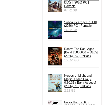
DLCs] (2026) PC |
Portable
67.72 GB
Subnautica 2 [v 0.1.1.0]
(2026) PC | Portable
14.32 GB
Doom: The Dark Ages
[Build 23888600 + DLCs]
(2026) PC | RePack
106.54 GB
Heroes of Might and
Magic: Olden Era [v
0.80.33 / Early Access]
(2026) PC | RePack
2.12 GB
Forza Horizon 6 [v