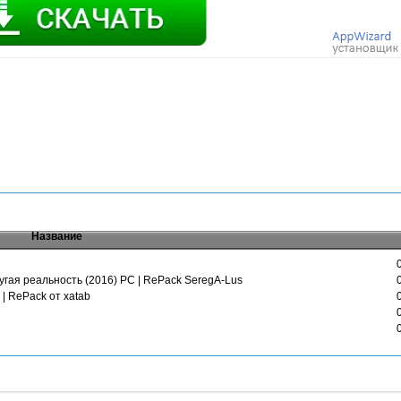
Название
ругая реальность (2016) PC | RePack SeregA-Lus
 | RePack от xatab