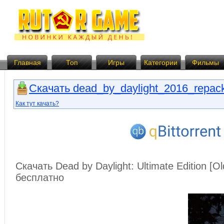
Главная
Топ
Игры
Категории
Фильмы
Скачать dead_by_daylight_2016_repack
Как тут качать?
Скачать Dead by Daylight: Ultimate Edition [O
бесплатно