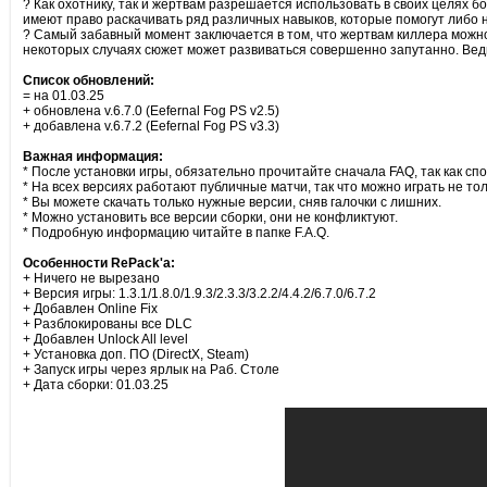
? Как охотнику, так и жертвам разрешается использовать в своих целях 
имеют право раскачивать ряд различных навыков, которые помогут либо н
? Самый забавный момент заключается в том, что жертвам киллера можно в
некоторых случаях сюжет может развиваться совершенно запутанно. Ведь, 
Список обновлений:
= на 01.03.25
+ обновлена v.6.7.0 (Eefernal Fog PS v2.5)
+ добавлена v.6.7.2 (Eefernal Fog PS v3.3)
Важная информация:
* После установки игры, обязательно прочитайте сначала FAQ, так как спо
* На всех версиях работают публичные матчи, так что можно играть не тол
* Вы можете скачать только нужные версии, сняв галочки с лишних.
* Можно установить все версии сборки, они не конфликтуют.
* Подробную информацию читайте в папке F.A.Q.
Особенности RePack'а:
+ Ничего не вырезано
+ Версия игры: 1.3.1/1.8.0/1.9.3/2.3.3/3.2.2/4.4.2/6.7.0/6.7.2
+ Добавлен Online Fix
+ Разблокированы все DLC
+ Добавлен Unlock All level
+ Установка доп. ПО (DirectX, Steam)
+ Запуск игры через ярлык на Раб. Столе
+ Дата сборки: 01.03.25