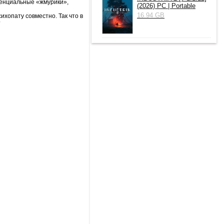
отенциальные «жмурики»,
(2026) РС | Portable
16.94 GB
ихопату совместно. Так что в
?