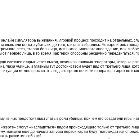
ого онлайн симулятора выживания. Игровой процесс проходит на отдельных, с
 маньяк или монстр убить их, до того, как они выбрались. Четыре игрока по
ромного леса, старая больница, или школа, многоэтажное здание, или любое 
 от первого лица, в то время, как герои способны бесшумно передвигаться, 
куда сложнее открыть этот выход, починив и включив генераторы, которые раз
на глаза убийце, и главным тут достоинством будет вид от третьего лица, ко
е ситуации можно просчитать, ведь во время починки генератора игрок не в с
му из них предстоит выступать в роли убийцы, причем его создатели игры н
х «жертв» смогут «насладиться» видом происходящего только от третьего лиц
этому, маньяки еще до начала запуска первой карты будут награждаться опре
овать развитие событий.