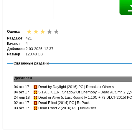
Оценка
Раздают
421
Качают
4
Добавлен
2-03-2025, 12:37
Размер
120.48 GB
Связанные раздачи
Добавлен
04 окт 17
Dead by Daylight (2016) PC | Repak от Other s
04 окт 17
S.T.A.L.K.E.R.: Shadow Of Chernobyl - Dead Autumn 2. Д
24 янв 18
Dead or Alive 5: Last Round [v 1.10C + 73 DLC] (2015) PC
02 окт 17
Dead Effect (2014) PC | RePack
03 окт 17
Dead Effect 2 (2016) PC | Лицензия