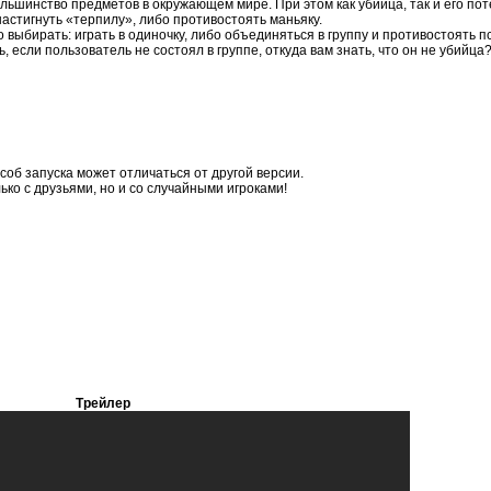
большинство предметов в окружающем мире. При этом как убийца, так и его п
астигнуть «терпилу», либо противостоять маньяку.
ыбирать: играть в одиночку, либо объединяться в группу и противостоять пс
если пользователь не состоял в группе, откуда вам знать, что он не убийца
соб запуска может отличаться от другой версии.
ько с друзьями, но и со случайными игроками!
Трейлер