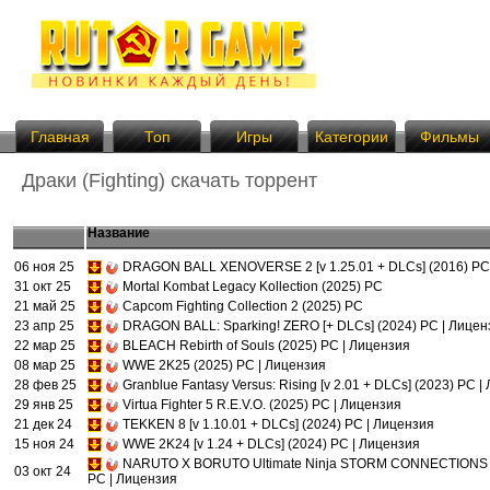
Главная
Топ
Игры
Категории
Фильмы
Драки (Fighting) скачать торрент
Название
06 ноя 25
DRAGON BALL XENOVERSE 2 [v 1.25.01 + DLCs] (2016) PC
31 окт 25
Mortal Kombat Legacy Kollection (2025) PC
21 май 25
Capcom Fighting Collection 2 (2025) PC
23 апр 25
DRAGON BALL: Sparking! ZERO [+ DLCs] (2024) PC | Лицен
22 мар 25
BLEACH Rebirth of Souls (2025) PC | Лицензия
08 мар 25
WWE 2K25 (2025) PC | Лицензия
28 фев 25
Granblue Fantasy Versus: Rising [v 2.01 + DLCs] (2023) PC 
29 янв 25
Virtua Fighter 5 R.E.V.O. (2025) PC | Лицензия
21 дек 24
TEKKEN 8 [v 1.10.01 + DLCs] (2024) PC | Лицензия
15 ноя 24
WWE 2K24 [v 1.24 + DLCs] (2024) PC | Лицензия
NARUTO X BORUTO Ultimate Ninja STORM CONNECTIONS [v
03 окт 24
PC | Лицензия