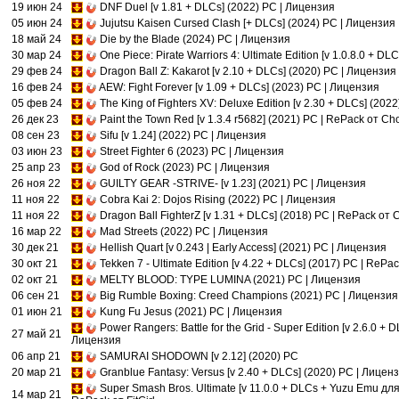
19 июн 24
DNF Duel [v 1.81 + DLCs] (2022) PC | Лицензия
05 июн 24
Jujutsu Kaisen Cursed Clash [+ DLCs] (2024) PC | Лицензия
18 май 24
Die by the Blade (2024) PC | Лицензия
30 мар 24
One Piece: Pirate Warriors 4: Ultimate Edition [v 1.0.8.0 + D
29 фев 24
Dragon Ball Z: Kakarot [v 2.10 + DLCs] (2020) PC | Лицензия
16 фев 24
AEW: Fight Forever [v 1.09 + DLCs] (2023) PC | Лицензия
05 фев 24
The King of Fighters XV: Deluxe Edition [v 2.30 + DLCs] (202
26 дек 23
Paint the Town Red [v 1.3.4 r5682] (2021) PC | RePack от Ch
08 сен 23
Sifu [v 1.24] (2022) PC | Лицензия
03 июн 23
Street Fighter 6 (2023) PC | Лицензия
25 апр 23
God of Rock (2023) PC | Лицензия
26 ноя 22
GUILTY GEAR -STRIVE- [v 1.23] (2021) PC | Лицензия
11 ноя 22
Cobra Kai 2: Dojos Rising (2022) PC | Лицензия
11 ноя 22
Dragon Ball FighterZ [v 1.31 + DLCs] (2018) PC | RePack от
16 мар 22
Mad Streets (2022) PC | Лицензия
30 дек 21
Hellish Quart [v 0.243 | Early Access] (2021) PC | Лицензия
30 окт 21
Tekken 7 - Ultimate Edition [v 4.22 + DLCs] (2017) PC | RePa
02 окт 21
MELTY BLOOD: TYPE LUMINA (2021) PC | Лицензия
06 сен 21
Big Rumble Boxing: Creed Champions (2021) PC | Лицензия
01 июн 21
Kung Fu Jesus (2021) PC | Лицензия
Power Rangers: Battle for the Grid - Super Edition [v 2.6.0 + 
27 май 21
Лицензия
06 апр 21
SAMURAI SHODOWN [v 2.12] (2020) PC
20 мар 21
Granblue Fantasy: Versus [v 2.40 + DLCs] (2020) PC | Лицен
Super Smash Bros. Ultimate [v 11.0.0 + DLCs + Yuzu Emu для
14 мар 21