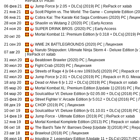
RePack от FitGirl
06 фев 21
Jump Force [v 2.05 + DLCs] (2019) PC | RePack от xatab
21 янв 21
Scott Pilgrim vs. The World: The Game – Complete Edition (
06 янв 21
Cobra Kai: The Karate Kid Saga Continues (2020) PC | Лице
28 ноя 20
Shaolin vs Wutang 2 (2020) PC | Early Access
24 ноя 20
SUPER DRINK BROS. (2020) PC | Early Access
Mortal Kombat 11: Premium Edition [v 0.318 + DLCs] (2019) P
20 окт 20
21 сен 20
WWE 2K BATTLEGROUNDS (2020) PC | Лицензия
Naruto Shippuden: Ultimate Ninja Storm 4 - Deluxe Edition [v
07 авг 20
| RePack от xatab
31 июл 20
Beatdown Brawler (2020) PC | Лицензия
30 июл 20
Fight Crab (2020) PC | Лицензия
21 июл 20
Streets of Rage 4 [v 04-s rev 10933u5] (2020) PC | Repack от
02 июл 20
Jump Force [v 2.01 + DLCs] (2019) PC | Repack от R.G. Мех
18 апр 20
Dead or Alive 6 [v 1.22 + DLCs] (2019) PC | Repack от xatab
05 мар 20
Mortal Kombat XL: Premium Edition [Update 1] (2016) PC | R
04 мар 20
Soulcalibur VI: Deluxe Edition [v 02.05.00 + DLCs] (2018) PC
15 фев 20
Street Fighter V: Arcade Edition [v 5.012 + DLCs] (2016) PC 
08 дек 19
CHOP (2019) PC | Лицензия
10 окт 19
Soulcalibur VI: Deluxe Edition [v 01.10.01 + DLCs] (2018) PC
14 фев 19
Jump Force - Ultimate Edition (2019) PC | RePack от xatab
12 янв 19
Mortal Kombat Komplete Edition (2013) PC | Repack от xatab
06 окт 18
The Bard's Tale IV: Barrows Deep [Update 3] (2018) PC | Rep
23 авг 18
Brawlout (2018) PC | Лицензия
06 июл 18
Injustice 2: Legendary Edition [Update 11 + DLCs] (2017) PC 