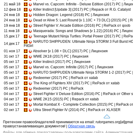
21 май 18
Marvel vs. Capcom: Infinite - Deluxe Edition (2017) PC | Лиц
12 фев 18
Killer Instinct [Update 3] (2017) PC | Repack от R.G. Catalyst
24 янв 18
Hidden Dragon: Legend (2018) PC | Лицензия
24 янв 18
Dead or Alive 5: Last Round [v 1.10C + 73 DLC] (2015) PC | 
19 янв 18
Street Fighter V: Arcade Edition (2016) PC | RePack от qoob
11 янв 18
Masquerada: Songs and Shadows [v 1.22] (2016) PC | Лицен
15 дек 17
Teenage Mutant Ninja Turtles: Portal Power (2017) PC | ReP
NARUTO SHIPPUDEN: Ultimate Ninja STORM 3 Full Burst HD
14 дек 17
FitGirl
01 ноя 17
Absolver [v 1.08 + DLC] (2017) PC | Лицензия
31 окт 17
WWE 2K18 (2017) PC | Лицензия
05 окт 17
Killer Instinct (2017) PC | Лицензия
05 окт 17
Marvel vs. Capcom: Infinite (2017) PC | Лицензия
05 окт 17
NARUTO SHIPPUDEN Ultimate Ninja STORM 1-2 (2017) PC |
05 окт 17
Redeemer (2017) PC | RePack от xatab
05 окт 17
The King of Fighters XIV (2017) PC | RePack от xatab
05 окт 17
Redeemer (2017) PC | RePack
04 окт 17
Street Fighter V Deluxe Edition (2016) PC | RePack от Other s
04 окт 17
WWE 2K15 (2015) PC | Repack от xatab
03 окт 17
Mortal Kombat X - Complete Collection (2015) PC | RePack от
02 окт 17
Ultra Street Fighter IV (2014) PC | RePack от XLASER
Претензии правообладателей принимаются на email: rutorgames.org[at]gma
правоустанавливающих документов! |
Обратная связь
Файлы для обмена предоставлены пользователями сайта. Администрация н