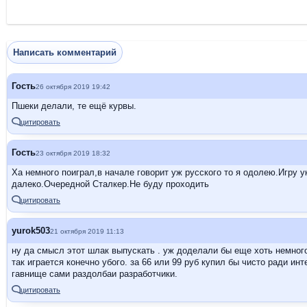
Написать комментарий
Гость
26 октября 2019 19:42
Пшеки делали, те ещё курвы.
цитировать
Гость
23 октября 2019 18:32
Ха немного поиграл,в начале говорит уж русского то я одолею.Игру 
далеко.Очередной Сталкер.Не буду проходить
цитировать
yurok503
21 октября 2019 11:13
ну да смысл этот шлак выпускать . уж доделали бы еще хоть немного
так играется конечно убого. за 66 или 99 руб купил бы чисто ради инт
гавнище сами раздолбаи разработчики.
цитировать