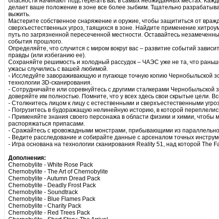
опасности начинают подстерегать вас в самых неожиданных местах. Каж
делает ваше положение в зоне все более зыбким. Тщательно разрабатывай
выжить.
Мастерите собственное снаряжение и оружие, чтобы защититься от враж
сверхъестественных угроз, таящихся в зоне. Найдите применение хитроу
путь по загрязненной пересеченной местности. Оставайтесь незамеченны
события прошлого.
Определяйте, что случится с миром вокруг вас – развитие событий зависи
правды (или избеганию ее).
Сохраняйте решимость и холодный рассудок – ЧАЭС уже не та, что раньше
ужасы случились с вашей любимой.
- Исследуйте завораживающую и пугающе точную копию Чернобыльской з
технологии ЗD-сканирования.
- Сотрудничайте или соревнуйтесь с другими сталкерами Чернобыльской з
доверяйте им полностью. Помните, что у всех здесь свои скрытые цели. Вс
- Столкнитесь лицом к лицу с естественными и сверхъестественными угро
- Погрузитесь в будоражащую нелинейную историю, в которой переплелис
- Применяйте знания своего персонажа в области физики и химии, чтобы 
распоряжаться припасами.
- Сражайтесь с кровожадными монстрами, прибывающими из параллельно
- Ведите расследование и собирайте данные с арсеналом точных инстру
- Игра основана на технологии сканирования Reality 51, над которой The F
Дополнения:
Chernobylite - White Rose Pack
Chernobylite - The Art of Chernobylite
Chernobylite - Autumn Dread Pack
Chernobylite - Deadly Frost Pack
Chernobylite - Soundtrack
Chernobylite - Blue Flames Pack
Chernobylite - Charity Pack
Chernobylite - Red Trees Pack