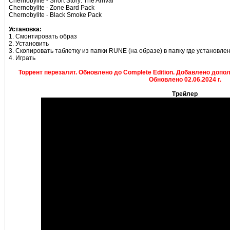
Chernobylite - Short Story: The Arrival
Chernobylite - Zone Bard Pack
Chernobylite - Black Smoke Pack
Установка:
1. Смонтировать образ
2. Установить
3. Скопировать таблетку из папки RUNE (на образе) в папку где установле
4. Играть
Торрент перезалит. Обновлено до Complete Edition. Добавлено дополн
Обновлено 02.06.2024 г.
Трейлер