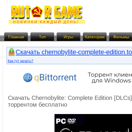
Главная
Топ
Игры
Категории
Фильмы
Скачать chernobylite-complete-edition.to
Как тут качать?
Скачать Chernobylite: Complete Edition [DLCs
торрентом бесплатно