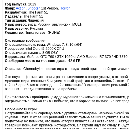
Год выпуска
: 2019
Жанр
:
Action
,
Shooter
, 1st Person,
Horror
Разработчик
: The Farm 51
Издатель
: The Farm 51
Тип издания
: Лицензия
Язык интерфейса
: Русский, aнглийский, MULTi
Язык озвучки
: Русский
Лекарство
: Присутствует (RUNE)
Системные требования
:
Операционная система
: Windows 7, 8, 10 (x64)
Процессор
: Intel Core i5-2500K CPU
Оперативная память
: 8 GB ОЗУ
Видеокарта
: Geforce GTX 760 / GTX 1050 or AMD Radeon R7 370 / HD 7870
Свободное место на жестком диске
: 42.6 ГБ
Описание
: Chernobylite - новая игра от создателей признанной критиками 
Это научно-фантастическая игра на выживание в жанре 'ужасы', в которо
мрачного мира, сложные бои, уникальный крафтинг и нелинейный сюжет. 
тайны Чернобыля в воссозданной с помощью 3D-сканирования реальной З
военных – не единственная ваша проблема.
Приготовьтесь к пробирающему до мурашек приключению с выживанием, у
одержимостью. Только так вы поймете, что в борьбе за выживание все сре
Особенности игры
:
Сотрудничайте или соревнуйтесь с другими сталкерами Чернобыльской зон
хрупкая штука, и от ваших решений зависит судьба ваших спутников. Вы м
подготовку, но помните, что ваша история пишется без остановок. С каж
товарищи погибают, припасы истощаются, а патрули идут по следу. И буд