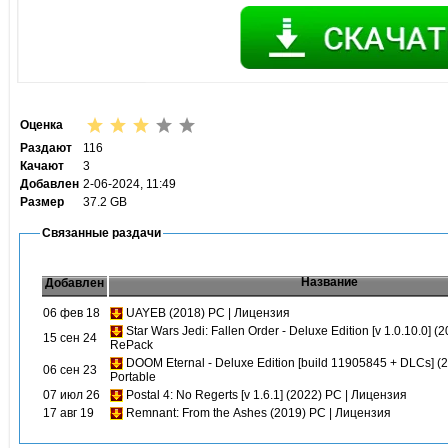
Оценка
Раздают
116
Качают
3
Добавлен
2-06-2024, 11:49
Размер
37.2 GB
Связанные раздачи
Название
Добавлен
06 фев 18
UAYEB (2018) PC | Лицензия
Star Wars Jedi: Fallen Order - Deluxe Edition [v 1.0.10.0] (
15 сен 24
RePack
DOOM Eternal - Deluxe Edition [build 11905845 + DLCs] (2
06 сен 23
Portable
07 июл 26
Postal 4: No Regerts [v 1.6.1] (2022) PC | Лицензия
17 авг 19
Remnant: From the Ashes (2019) PC | Лицензия