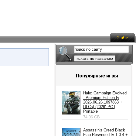
искать по названию
Популярные игры
Halo: Campaign Evolved
- Premium Edition [v
2026.06.26.1097863 +
DLCs] (2026) PC |
Portable
74.06 GB
Assassin's Creed Black
Flag Resynced [v 1.0.4 +