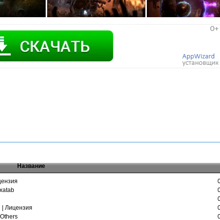
Название
ицензия
 xatab
 | Лицензия
 Others