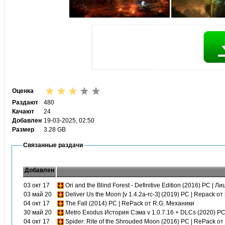
Оценка
Раздают
480
Качают
24
Добавлен
19-03-2025, 02:50
Размер
3.28 GB
Связанные раздачи
Добавлен
03 окт 17
Ori and the Blind Forest - Definitive Edition (2016) PC | Л
03 май 20
Deliver Us the Moon [v 1.4.2a-rc-3] (2019) PC | Repack от
04 окт 17
The Fall (2014) PC | RePack от R.G. Механики
30 май 20
Metro Exodus История Сэма v 1.0.7.16 + DLCs (2020) PC
04 окт 17
Spider: Rite of the Shrouded Moon (2016) PC | RePack от