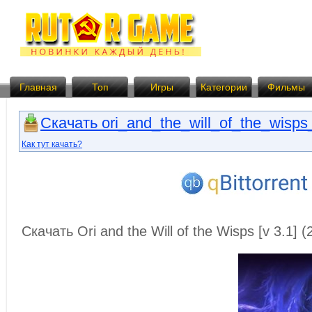
Главная
Топ
Игры
Категории
Фильмы
Скачать ori_and_the_will_of_the_wisps_
Как тут качать?
Скачать Ori and the Will of the Wisps [v 3.1