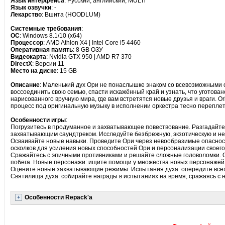
Язык интерфейса
: Русский, английский, MULTi
Язык озвучки
: -
Лекарство
: Вшита (HOODLUM)
Системные требования
:
ОС
: Windows 8.1/10 (x64)
Процессор
: AMD Athlon X4 | Intel Core i5 4460
Оперативная память
: 8 GB ОЗУ
Видеокарта
: Nvidia GTX 950 | AMD R7 370
DirectX
: Версии 11
Место на диске
: 15 GB
Описание
: Маленький дух Ори не понаслышке знаком со всевозможными оп
воссоединить свою семью, спасти искажённый край и узнать, что уготован
нарисованного вручную мира, где вам встретятся новые друзья и враги. O
процесс под оригинальную музыку в исполнении оркестра тесно перепле
Особенности игры
:
Погрузитесь в продуманное и захватывающее повествование. Разгадайт
захватывающим саундтреком. Исследуйте безбрежную, экзотическую и не
Осваивайте новые навыки. Проведите Ори через невообразимые опасност
осколков для усиления новых способностей Ори и персонализации своего 
Сражайтесь с эпичными противниками и решайте сложные головоломки.
побега. Новые персонажи: ищите помощи у множества новых персонажей, 
Оцените новые захватывающие режимы. Испытания духа: опередите всех 
Святилища духа: собирайте награды в испытаниях на время, сражаясь с
Особенности Repack'a