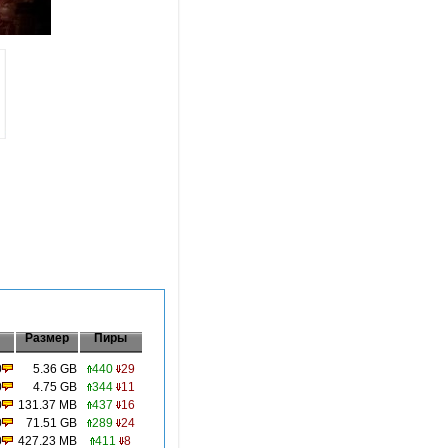
Размер
Пиры
0
5.36 GB
440
29
0
4.75 GB
344
11
0
131.37 MB
437
16
0
71.51 GB
289
24
0
427.23 MB
411
8