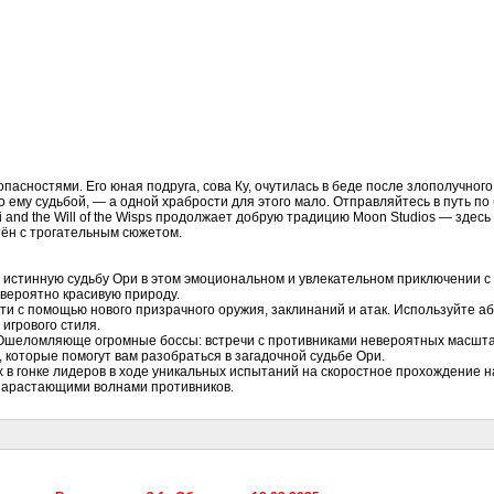
асностями. Его юная подруга, сова Ку, очутилась в беде после злополучного
о ему судьбой, — а одной храбрости для этого мало. Отправляйтесь в путь п
ri and the Will of the Wisps продолжает добрую традицию Moon Studios — зде
тён с трогательным сюжетом.
е истинную судьбу Ори в этом эмоциональном и увлекательном приключении
вероятно красивую природу.
и с помощью нового призрачного оружия, заклинаний и атак. Используйте а
игрового стиля.
 Ошеломляюще огромные боссы: встречи с противниками невероятных масшт
которые помогут вам разобраться в загадочной судьбе Ори.
в гонке лидеров в ходе уникальных испытаний на скоростное прохождение н
 нарастающими волнами противников.