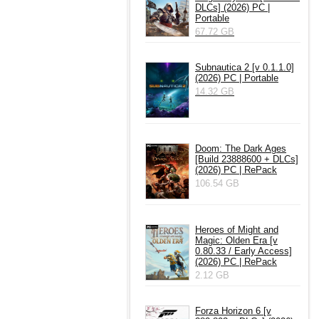
DLCs] (2026) PC |
Portable
67.72 GB
Subnautica 2 [v 0.1.1.0]
(2026) PC | Portable
14.32 GB
Doom: The Dark Ages
[Build 23888600 + DLCs]
(2026) PC | RePack
106.54 GB
Heroes of Might and
Magic: Olden Era [v
0.80.33 / Early Access]
(2026) PC | RePack
2.12 GB
Forza Horizon 6 [v