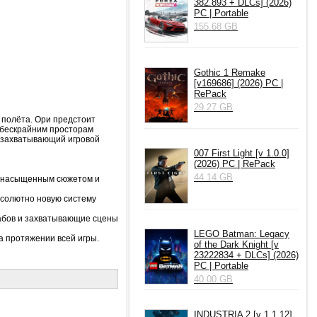
382.893 + DLCs] (2026)
PC | Portable
155.68 GB
Gothic 1 Remake
[v169686] (2026) PC |
RePack
29.27 GB
 полёта. Ори предстоит
о бескрайним просторам
сь захватывающий игровой
007 First Light [v 1.0.0]
(2026) PC | RePack
44.14 GB
 с насыщенным сюжетом и
бсолютно новую систему
абов и захватывающие сцены
LEGO Batman: Legacy
а протяжении всей игры.
of the Dark Knight [v
23222834 + DLCs] (2026)
PC | Portable
40.00 GB
INDUSTRIA 2 [v 1.1.12]