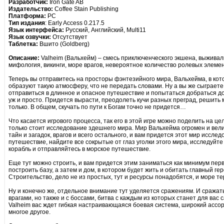
Разработчик:
Iron Gate AB
Издательство:
Coffee Stain Publishing
Платформа:
PC
Тип издания
: Early Access 0.217.5
Язык интерфейса:
Русский, Английский, Multi11
Язык озвучки:
Отсутствует
Таблетка:
Вшито (Goldberg)
Описание:
Valheim (Вальхейм) – смесь приключенческого экшена, выживал
мифология, викинги, море врагов, невероятное количество ролевых элем
Теперь вы отправитесь на просторы фэнтезийного мира, Вальхейма, в ко
образуют такую атмосферу, что не передать словами. Ну а вы же сыграете
отправиться в длинное и опасное путешествие и попытаться добраться до 
уж и просто. Придется вырасти, преодолеть кучи разных преград, решить м
только. В общем, скучать по пути к Богам точно не придется…
Что касается игрового процесса, так его в этой игре можно поделить на це
только стоит исследование здешнего мира. Мир Вальхейма огромен и велик
тайн и загадок, врагов и всего остального, и вам придется этот мир иссле
путешествие, найдите все сокрытые от глаз уголки этого мира, исследуйте
корабль и отправляйтесь в морское путешествие.
Еще тут можно строить, и вам придется этим заниматься как минимум пер
построить базу, а затем и дом, в котором будет жить и обитать главный гер
Строительство, дело не из простых, тут и ресурсы понадобятся, и море т
Ну и конечно же, отдельное внимание тут уделяется сражениям. И сражат
врагами, но также и с боссами, битва с каждым из которых станет для ва
Valheim вас ждет гибкая настраивающаяся боевая система, широкий ассо
многое другое.