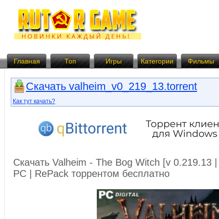
Главная
Топ
Игры
Категории
Фильмы
Скачать valheim_v0_219_13.torrent
Как тут качать?
Скачать Valheim - The Bog Witch [v 0.219.13 |
PC | RePack торрентом бесплатно