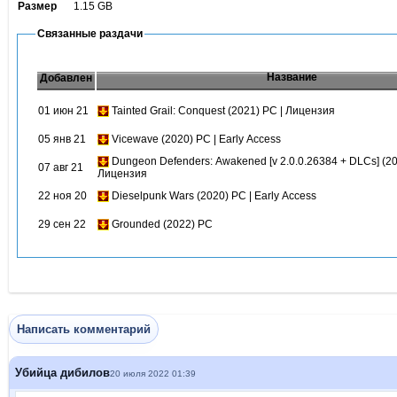
Размер
1.15 GB
Связанные раздачи
Название
Добавлен
01 июн 21
Tainted Grail: Conquest (2021) PC | Лицензия
05 янв 21
Vicewave (2020) PC | Early Access
Dungeon Defenders: Awakened [v 2.0.0.26384 + DLCs] (20
07 авг 21
Лицензия
22 ноя 20
Dieselpunk Wars (2020) PC | Early Access
29 сен 22
Grounded (2022) PC
Написать комментарий
Убийца дибилов
20 июля 2022 01:39