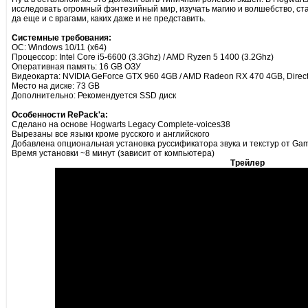
исследовать огромный фэнтезийный мир, изучать магию и волшебство, ста
да еще и с врагами, каких даже и не представить.
Системные требования:
ОС: Windows 10/11 (x64)
Процессор: Intel Core i5-6600 (3.3Ghz) / AMD Ryzen 5 1400 (3.2Ghz)
Оперативная память: 16 GB ОЗУ
Видеокарта: NVIDIA GeForce GTX 960 4GB / AMD Radeon RX 470 4GB, Direc
Место на диске: 73 GB
Дополнительно: Рекомендуется SSD диск
Особенности RePack'а:
Сделано на основе Hogwarts Legacy Complete-voices38
Вырезаны все языки кроме русского и английского
Добавлена опциональная установка руссификатора звука и текстур от Gam
Время установки ~8 минут (зависит от компьютера)
Трейлер