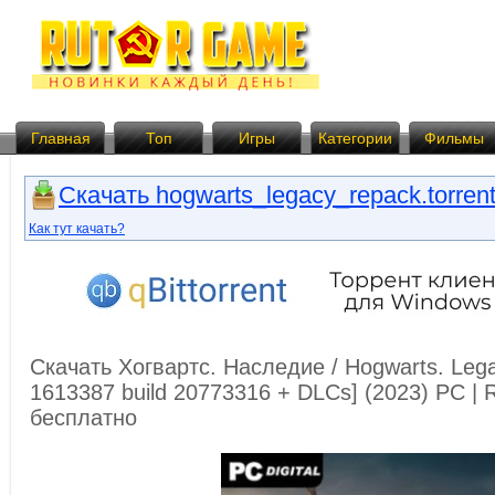
Главная
Топ
Игры
Категории
Фильмы
Скачать hogwarts_legacy_repack.torren
Как тут качать?
Скачать Хогвартс. Наследие / Hogwarts. Legacy
1613387 build 20773316 + DLCs] (2023) PC |
бесплатно