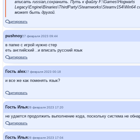
вписать russian,сохранить. Путь к файлу F:\Games\Hogwarts
Legacy\Engine\Binaries\ThirdParty\Steamworks\Steamv154\Win64
может быть другой.
цитировать
pushnoy
27 февраля 2023 09:44
в папке с игрой нужно стер
еть английский ..и вписать русский язык
цитировать
Гость alex
27 февраля 2023 00:18
и все же как поменять язык?
цитировать
Гость Илья
26 февраля 2023 17:20
не удается продолжить выполнение кода, поскольку система не обна
цитировать
Гость Илья
26 февраля 2023 17:04