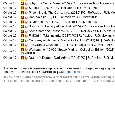
05 окт 17
Toby: The Secret Mine (2015) PC | RePack от R.G. Механики
04 окт 17
Subject 13 (2015) PC | RePack от R.G. Механики
04 окт 17
Prison Break: The Conspiracy (2010) PC | RePack от R.G. М
04 окт 17
Dark Void (2010) PC | RePack от R.G. Механики
04 окт 17
Bayonetta (2017) PC | RePack от R.G. Механики
04 окт 17
StarCraft 2: Legacy of the Void (2015) PC | RePack от R.G. 
04 окт 17
Styx: Shards of Darkness (2017) PC | RePack от R.G. Механ
04 окт 17
FlatOut 4: Total Insanity (2017) PC | RePack от R.G. Механик
04 окт 17
Company of Heroes 2: Master Collection (2013) PC | RePack
04 окт 17
The Cursed Crusade (2011) PC | Repack от R.G. Механики
Warhammer 40,000: Space Marine - Collection Edition (2011)
04 окт 17
Механики
04 окт 17
Dragon's Dogma: Dark Arisen (2016) PC | RePack от R.G. М
Претензии правообладателей принимаются на email: rutorgames.org[at]gma
правоустанавливающих документов! |
Обратная связь
Файлы для обмена предоставлены пользователями сайта. Администрация н
На сервере хранятся только торрент-файлы. Это значит, что мы не храним