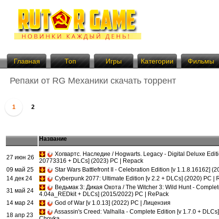
Главная
Топ
Игры
Категории
Фильмы
Репаки от RG Механики скачать торрент
1
2
Название
Хогвартс. Наследие / Hogwarts. Legacy - Digital Deluxe Edit
27 июн 26
20773316 + DLCs] (2023) PC | Repack
09 май 25
Star Wars Battlefront II - Celebration Edition [v 1.1.8.16162] 
14 дек 24
Cyberpunk 2077: Ultimate Edition [v 2.2 + DLCs] (2020) PC |
Ведьмак 3: Дикая Охота / The Witcher 3: Wild Hunt - Complete
31 май 24
4.04a_REDkit + DLCs] (2015/2022) PC | RePack
14 мар 24
God of War [v 1.0.13] (2022) PC | Лицензия
Assassin's Creed: Valhalla - Complete Edition [v 1.7.0 + DLCs
18 апр 23
Chovka