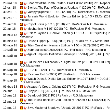
28 ноя 18
Shadow of the Tomb Raider - Croft Edition (2018) PC | Repa
16 окт 18
Stories: The Path of Destinies [Update 4] (2016) PC | RePac
30 сен 18
Vampyr [Update 3 + DLC] (2018) PC | RePack от R.G. Механ
Jurassic World Evolution: Deluxe Edition [v 1.4.3 + DLCs] (20
30 сен 18
Механики
23 авг 18
City of Brass [v 1.2.0] (2018) PC | RePack от R.G. Механики
21 авг 18
Mechanism [v 1.06] (2018) PC | RePack от R.G. Механики
Cities: Skylines - Deluxe Edition [v 1.10.1-f3 + DLC's] (2015)
06 июл 18
Механики
06 июл 18
House Flipper [v 1.06] (2018) PC | RePack от R.G. Механики
05 июн 18
Titan Quest: Anniversary Edition [v 1.56 + DLC] (2016) PC |
10 май 18
Subnautica [60026] (2018) PC | RePack от R.G. Механики
Age of Empires: Definitive Edition [v 1.3.5314] (2018) PC | 
03 май 18
Sid Meier's Civilization VI: Digital Deluxe [v 1.0.0.229 + DLC'
16 мар 18
R.G. Механики
05 мар 18
F.E.A.R. 3 (2011) PC | RePack от R.G. Механики
05 мар 18
Resident Evil 5 (2009) PC | RePack от R.G. Механики
Watch Dogs 2: Digital Deluxe Edition [v 1.017.189.2 + DLCs]
04 мар 18
R.G. Механики
06 фев 18
Assassin's Creed: Origins (2017) PC | RePack от R.G. Механ
24 янв 18
Prey [v 1.05] (2017) PC | RePack от R.G. Механики
15 янв 18
Deadpool (2013) PC | RePack от R.G. Механики
The Talos Principle: Gold Edition [v 326589 + DLCs] (2014) P
13 янв 18
Механики
12 янв 18
Styx: Master of Shadows [Update 2] (2014) PC | RePack от R