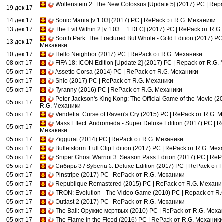
Wolfenstein 2: The New Colossus [Update 5] (2017) PC | Re
19 дек 17
14 дек 17
Sonic Mania [v 1.03] (2017) PC | RePack от R.G. Механики
13 дек 17
The Evil Within 2 [v 1.03 + 1 DLC] (2017) PC | RePack от R.
South Park: The Fractured But Whole - Gold Edition (2017) PC
13 дек 17
Механики
10 дек 17
Hello Neighbor (2017) PC | RePack от R.G. Механики
08 окт 17
FIFA 18: ICON Edition [Update 2] (2017) PC | Repack от R.G
05 окт 17
Assetto Corsa (2014) PC | RePack от R.G. Механики
05 окт 17
Shio (2017) PC | RePack от R.G. Механики
05 окт 17
Tyranny (2016) PC | RePack от R.G. Механики
Peter Jackson's King Kong: The Official Game of the Movie (
05 окт 17
R.G. Механики
05 окт 17
Vendetta: Curse of Raven's Cry (2015) PC | RePack от R.G. 
Mass Effect: Andromeda - Super Deluxe Edition (2017) PC | R
05 окт 17
Механики
05 окт 17
Ziggurat (2014) PC | RePack от R.G. Механики
05 окт 17
Bulletstorm: Full Clip Edition (2017) PC | RePack от R.G. Ме
05 окт 17
Sniper Ghost Warrior 3: Season Pass Edition (2017) PC | Re
05 окт 17
Сибирь 3 / Syberia 3: Deluxe Edition (2017) PC | RePack от
05 окт 17
Pinstripe (2017) PC | RePack от R.G. Механики
05 окт 17
Republique Remastered (2015) PC | RePack от R.G. Механи
05 окт 17
TRON: Evolution - The Video Game (2010) PC | Repack от R
05 окт 17
Outlast 2 (2017) PC | RePack от R.G. Механики
05 окт 17
The Ball: Оружие мертвых (2010) PC | RePack от R.G. Меха
05 окт 17
The Flame in the Flood (2016) PC | RePack от R.G. Механик