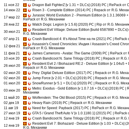
11 ноя 22
Dragon Ball FighterZ [v 1.31 + DLCs] (2018) PC | RePack от
14 июн 22
Risen 3 - Complete Edition (2014) PC | Repack от R.G. Меха
Jurassic World Evolution 2 - Premium Edition [v 1.3.1.36069 
17 мар 22
RePack от R.G. Механики
28 янв 22
Watch Dogs: Legion [v 1.5.6] (2020) PC | Rip от R.G. Механи
Resident Evil Village: Deluxe Edition [build 6587890 + DLCs]
30 июл 21
R.G. Механики
07 апр 21
Crash Bandicoot 4: It’s About Time на пк (2021) PC | RePack
Assassin's Creed Chronicles: Индия / Assassin’s Creed Chroni
12 фев 21
RePack от R.G. Механики
11 фев 21
James Camerons - Avatar. The Game (2009) PC | RePack от
10 ноя 20
Crash Bandicoot N. Sane Trilogy (2018) PC | Repack от R.G
Resident Evil 2 / Biohazard RE:2 - Deluxe Edition [v 1.04u5 +
26 июл 20
Repack от R.G. Механики
02 июл 20
Prey: Digital Deluxe Edition (2017) PC | Repack от R.G. Мех
02 июл 20
Jump Force [v 2.01 + DLCs] (2019) PC | Repack от R.G. Мех
01 июл 20
SnowRunner [v 5.1 + DLCs] (2020) PC | Repack от R.G. Мех
Metro: Exodus - Gold Edition [v 1.0.7.16 + DLCs] (2019) PC |
03 июн 20
Механики
11 май 20
Wolfenstein: The Old Blood (2015) PC | Repack от R.G. Мех
02 дек 19
Heavy Rain (2019) PC | Repack от R.G. Механики
11 авг 19
Need for Speed: Payback (2017) PC | RePack от R.G. Механ
27 июл 19
GTA 5 / Grand Theft Auto V [v 1.0.1180.1] (2015) PC | RePack
12 янв 19
Crash Bandicoot N. Sane Trilogy (2018) PC | Repack от R.G
Resident Evil 7: Biohazard - Deluxe Edition [v 1.03 + DLCs] (
12 янв 19
R.G. Механики