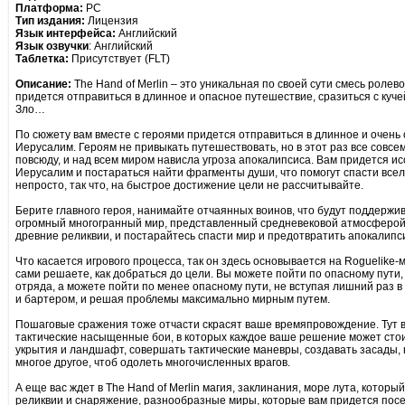
Платформа:
PC
Тип издания:
Лицензия
Язык интерфейса:
Английский
Язык озвучки
: Английский
Таблетка:
Присутствует (FLT)
Описание:
The Hand of Merlin – это уникальная по своей сути смесь ролев
придется отправиться в длинное и опасное путешествие, сразиться с кучей
Зло…
По сюжету вам вместе с героями придется отправиться в длинное и очень
Иерусалим. Героям не привыкать путешествовать, но в этот раз все совсе
повсюду, и над всем миром нависла угроза апокалипсиса. Вам придется ис
Иерусалим и постараться найти фрагменты души, что помогут спасти всел
непросто, так что, на быстрое достижение цели не рассчитывайте.
Берите главного героя, нанимайте отчаянных воинов, что будут поддержив
огромный многогранный мир, представленный средневековой атмосферой
древние реликвии, и постарайтесь спасти мир и предотвратить апокалипс
Что касается игрового процесса, так он здесь основывается на Roguelike
сами решаете, как добраться до цели. Вы можете пойти по опасному пути,
отряда, а можете пойти по менее опасному пути, не вступая лишний раз в
и бартером, и решая проблемы максимально мирным путем.
Пошаговые сражения тоже отчасти скрасят ваше времяпровождение. Тут в
тактические насыщенные бои, в которых каждое ваше решение может стои
укрытия и ландшафт, совершать тактические маневры, создавать засады, 
многое другое, чтоб одолеть многочисленных врагов.
А еще вас ждет в The Hand of Merlin магия, заклинания, море лута, котор
реликвии и снаряжение, разнообразные миры, которые вам придется посет