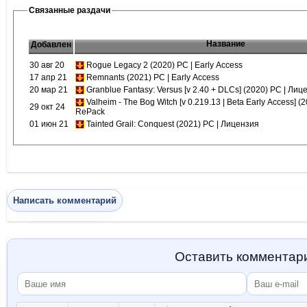
Связанные раздачи
Название
Добавлен
30 авг 20
Rogue Legacy 2 (2020) PC | Early Access
17 апр 21
Remnants (2021) PC | Early Access
20 мар 21
Granblue Fantasy: Versus [v 2.40 + DLCs] (2020) PC | Лиц
Valheim - The Bog Witch [v 0.219.13 | Beta Early Access] (2
29 окт 24
RePack
01 июн 21
Tainted Grail: Conquest (2021) PC | Лицензия
Написать комментарий
Оставить комментар