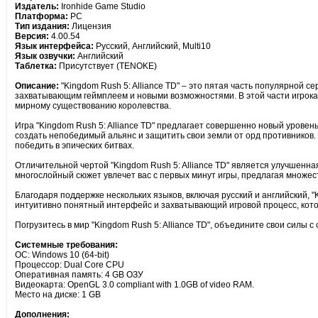
Издатель:
Ironhide Game Studio
Платформа:
PC
Тип издания:
Лицензия
Версия:
4.00.54
Язык интерфейса:
Русский, Английский, Multi10
Язык озвучки:
Английский
Таблетка:
Присутствует (TENOKE)
Описание:
"Kingdom Rush 5: Alliance TD" – это пятая часть популярной с
захватывающим геймплеем и новыми возможностями. В этой части игрока
мирному существованию королевства.
Игра "Kingdom Rush 5: Alliance TD" предлагает совершенно новый уровен
создать непобедимый альянс и защитить свои земли от орд противников.
победить в эпических битвах.
Отличительной чертой "Kingdom Rush 5: Alliance TD" является улучшенн
многослойный сюжет увлечет вас с первых минут игры, предлагая множес
Благодаря поддержке нескольких языков, включая русский и английский, "K
интуитивно понятный интерфейс и захватывающий игровой процесс, кото
Погрузитесь в мир "Kingdom Rush 5: Alliance TD", объедините свои силы с
Системные требования:
ОС: Windows 10 (64-bit)
Процессор: Dual Core CPU
Оперативная память: 4 GB ОЗУ
Видеокарта: OpenGL 3.0 compliant with 1.0GB of video RAM.
Место на диске: 1 GB
Дополнения: