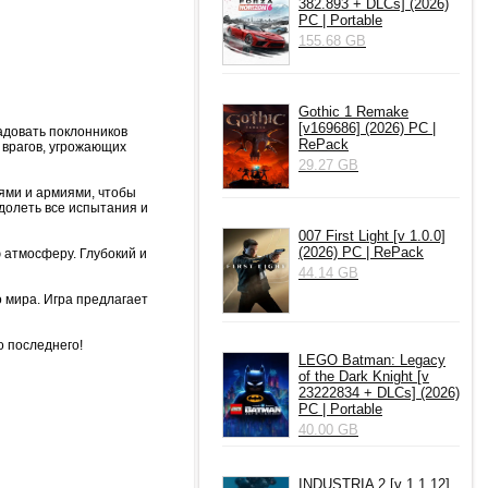
382.893 + DLCs] (2026)
PC | Portable
155.68 GB
Gothic 1 Remake
[v169686] (2026) PC |
радовать поклонников
RePack
 врагов, угрожающих
29.27 GB
оями и армиями, чтобы
долеть все испытания и
007 First Light [v 1.0.0]
(2026) PC | RePack
 атмосферу. Глубокий и
44.14 GB
о мира. Игра предлагает
о последнего!
LEGO Batman: Legacy
of the Dark Knight [v
23222834 + DLCs] (2026)
PC | Portable
40.00 GB
INDUSTRIA 2 [v 1.1.12]