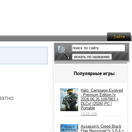
искать по названию
Популярные игры
Halo: Campaign Evolved
- Premium Edition [v
латно
2026.06.26.1097863 +
DLCs] (2026) PC |
Portable
74.06 GB
Assassin's Creed Black
Flag Resynced [v 1.0.4 +