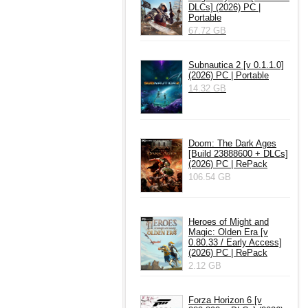
DLCs] (2026) PC |
Portable
67.72 GB
Subnautica 2 [v 0.1.1.0]
(2026) PC | Portable
14.32 GB
Doom: The Dark Ages
[Build 23888600 + DLCs]
(2026) PC | RePack
106.54 GB
Heroes of Might and
Magic: Olden Era [v
0.80.33 / Early Access]
(2026) PC | RePack
2.12 GB
Forza Horizon 6 [v