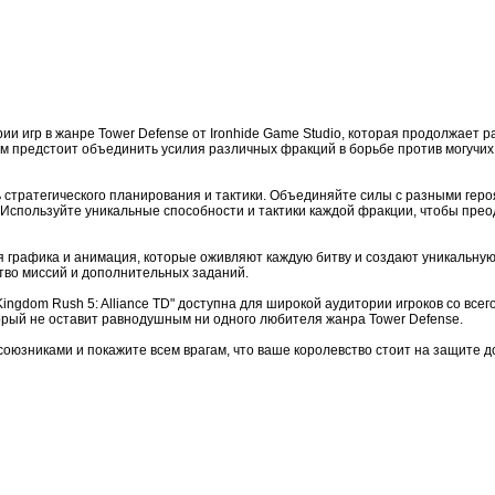
ерии игр в жанре Tower Defense от Ironhide Game Studio, которая продолжает 
м предстоит объединить усилия различных фракций в борьбе против могучих
ь стратегического планирования и тактики. Объединяйте силы с разными гер
 Используйте уникальные способности и тактики каждой фракции, чтобы прео
ая графика и анимация, которые оживляют каждую битву и создают уникальную
тво миссий и дополнительных заданий.
ingdom Rush 5: Alliance TD" доступна для широкой аудитории игроков со всег
рый не оставит равнодушным ни одного любителя жанра Tower Defense.
 союзниками и покажите всем врагам, что ваше королевство стоит на защите д