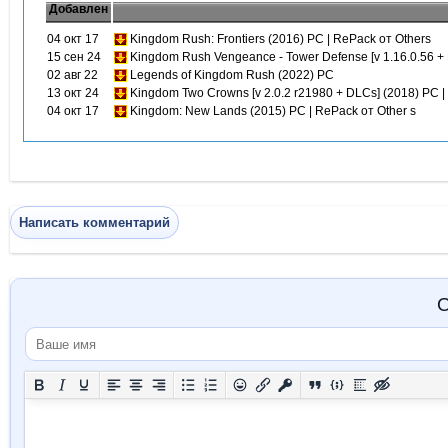
Добавлен
04 окт 17
Kingdom Rush: Frontiers (2016) PC | RePack от Others
15 сен 24
Kingdom Rush Vengeance - Tower Defense [v 1.16.0.56 +
02 авг 22
Legends of Kingdom Rush (2022) PC
13 окт 24
Kingdom Two Crowns [v 2.0.2 r21980 + DLCs] (2018) PC 
04 окт 17
Kingdom: New Lands (2015) PC | RePack от Other s
Написать комментарий
О