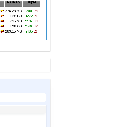
Размер
Пиры
0
376.28 MB
200
29
0
1.38 GB
272
9
0
746 MB
276
12
0
1.28 GB
140
10
0
283.15 MB
485
2