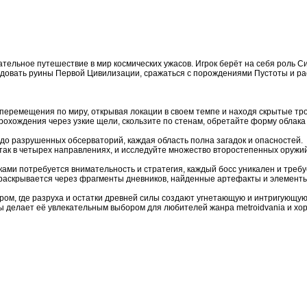
екательное путешествие в мир космических ужасов. Игрок берёт на себя роль 
ледовать руины Первой Цивилизации, сражаться с порождениями Пустоты и р
перемещения по миру, открывая локации в своем темпе и находя скрытые тро
рохождения через узкие щели, скользите по стенам, обретайте форму облака
до разрушенных обсерваторий, каждая область полна загадок и опасностей.
атак в четырех направлениях, и исследуйте множество второстепенных оружий,
ами потребуется внимательность и стратегия, каждый босс уникален и треб
раскрывается через фрагменты дневников, найденные артефакты и элементы
ром, где разруха и остатки древней силы создают угнетающую и интригующую
ны делает её увлекательным выбором для любителей жанра metroidvania и хо