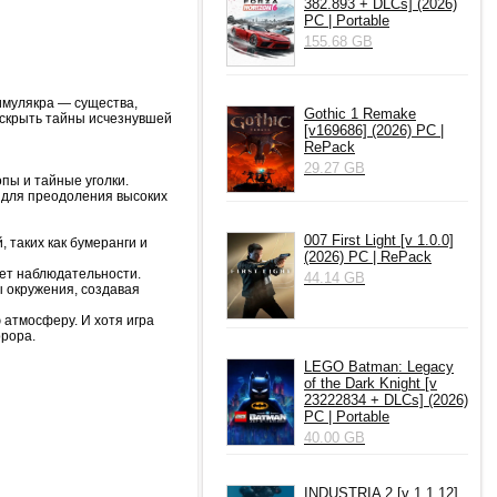
382.893 + DLCs] (2026)
PC | Portable
155.68 GB
Симулякра — существа,
Gothic 1 Remake
аскрыть тайны исчезнувшей
[v169686] (2026) PC |
RePack
29.27 GB
пы и тайные уголки.
 для преодоления высоких
007 First Light [v 1.0.0]
 таких как бумеранги и
(2026) PC | RePack
ует наблюдательности.
44.14 GB
 окружения, создавая
 атмосферу. И хотя игра
ррора.
LEGO Batman: Legacy
of the Dark Knight [v
23222834 + DLCs] (2026)
PC | Portable
40.00 GB
INDUSTRIA 2 [v 1.1.12]