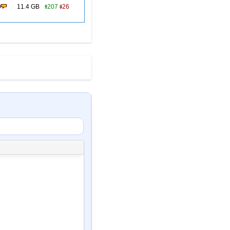
0
11.4 GB
207
26