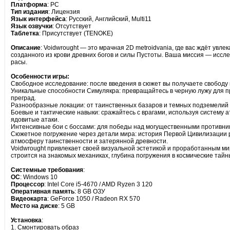
Платформа
: PC
Тип издания
: Лицензия
Язык интерфейса
: Русский, Английский, Multi11
Язык озвучки
: Отсутствует
Таблетка
: Присутствует (TENOKE)
Описание
: Voidwrought — это мрачная 2D metroidvania, где вас ждёт увл
созданного из крови древних богов и силы Пустоты. Ваша миссия — исс
расы.
Особенности игры:
Свободное исследование: после введения в сюжет вы получаете свободу 
Уникальные способности Симулякра: превращайтесь в черную лужу для п
преград.
Разнообразные локации: от таинственных базаров и темных подземелий 
Боевые и тактические навыки: сражайтесь с врагами, используя систему 
ядовитые атаки.
Интенсивные бои с боссами: для победы над могущественными противник
Сюжетное погружение через детали мира: история Первой Цивилизации 
атмосферу таинственности и затерянной древности.
Voidwrought привлекает своей визуальной эстетикой и проработанным ми
строится на знакомых механиках, глубина погружения в космические тай
Системные требования
:
ОС
: Windows 10
Процессор
: Intel Core i5-4670 / AMD Ryzen 3 120
Оперативная память
: 8 GB ОЗУ
Видеокарта
: GeForce 1050 / Radeon RX 570
Место на диске
: 5 GB
Установка
:
1. Смонтировать образ