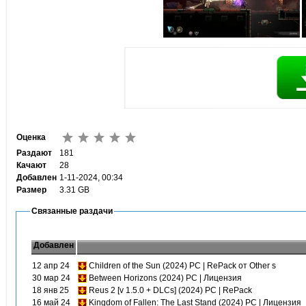
Оценка
Раздают
181
Качают
28
Добавлен
1-11-2024, 00:34
Размер
3.31 GB
Связанные раздачи
Добавлен
12 апр 24
Children of the Sun (2024) PC | RePack от Other s
30 мар 24
Between Horizons (2024) PC | Лицензия
18 янв 25
Reus 2 [v 1.5.0 + DLCs] (2024) PC | RePack
16 май 24
Kingdom of Fallen: The Last Stand (2024) PC | Лицензия