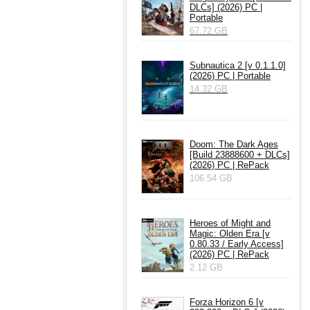
DLCs] (2026) PC |
Portable
67.72 GB
Subnautica 2 [v 0.1.1.0]
(2026) PC | Portable
14.32 GB
Doom: The Dark Ages
[Build 23888600 + DLCs]
(2026) PC | RePack
106.54 GB
Heroes of Might and
Magic: Olden Era [v
0.80.33 / Early Access]
(2026) PC | RePack
2.12 GB
Forza Horizon 6 [v