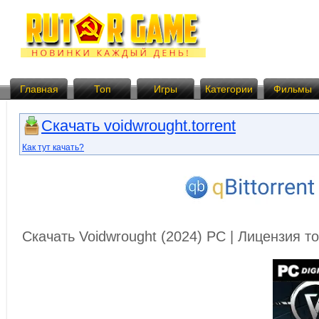
Главная
Топ
Игры
Категории
Фильмы
Скачать voidwrought.torrent
Как тут качать?
Скачать Voidwrought (2024) PC | Лицензия 