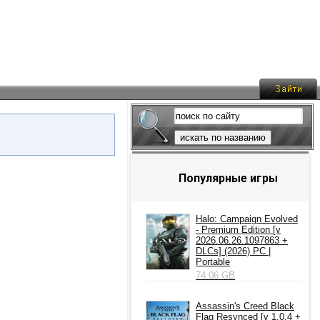
искать по названию
Популярные игры
Halo: Campaign Evolved
- Premium Edition [v
2026.06.26.1097863 +
DLCs] (2026) PC |
Portable
74.06 GB
Assassin's Creed Black
Flag Resynced [v 1.0.4 +