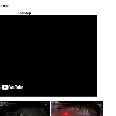
на игра
Трейлер