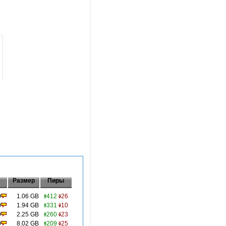
Размер
Пиры
0
1.06 GB
412
26
0
1.94 GB
331
10
0
2.25 GB
260
23
0
8.02 GB
209
25