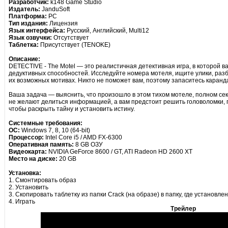
Разработчик:
k148 Game Studio
Издатель:
JanduSoft
Платформа:
PC
Тип издания:
Лицензия
Язык интерфейса:
Русский, Английский, Multi12
Язык озвучки:
Отсутствует
Таблетка:
Присутствует (TENOKE)
Описание:
DETECTIVE - The Motel — это реалистичная детективная игра, в которой в
дедуктивных способностей. Исследуйте номера мотеля, ищите улики, раз
их возможных мотивах. Никто не поможет вам, поэтому запаситесь каранд
Ваша задача — выяснить, что произошло в этом тихом мотеле, полном се
не желают делиться информацией, а вам предстоит решить головоломки, 
чтобы раскрыть тайну и установить истину.
Системные требования:
ОС:
Windows 7, 8, 10 (64-bit)
Процессор:
Intel Core i5 / AMD FX-6300
Оперативная память:
8 GB ОЗУ
Видеокарта:
NVIDIA GeForce 8600 / GT, ATI Radeon HD 2600 XT
Место на диске:
20 GB
Установка:
1. Смонтировать образ
2. Установить
3. Скопировать таблетку из папки Crack (на образе) в папку, где установле
4. Играть
Трейлер