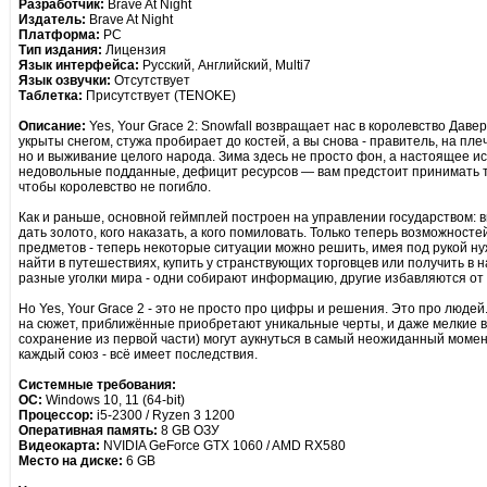
Разработчик:
Brave At Night
Издатель:
Brave At Night
Платформа:
PC
Тип издания:
Лицензия
Язык интерфейса:
Русский, Английский, Multi7
Язык озвучки:
Отсутствует
Таблетка:
Присутствует (TENOKE)
Описание:
Yes, Your Grace 2: Snowfall возвращает нас в королевство Дав
укрыты снегом, стужа пробирает до костей, а вы снова - правитель, на пле
но и выживание целого народа. Зима здесь не просто фон, а настоящее 
недовольные подданные, дефицит ресурсов — вам предстоит принимать т
чтобы королевство не погибло.
Как и раньше, основной геймплей построен на управлении государством:
дать золото, кого наказать, а кого помиловать. Только теперь возможност
предметов - теперь некоторые ситуации можно решить, имея под рукой н
найти в путешествиях, купить у странствующих торговцев или получить в н
разные уголки мира - одни собирают информацию, другие избавляются от 
Но Yes, Your Grace 2 - это не просто про цифры и решения. Это про люде
на сюжет, приближённые приобретают уникальные черты, и даже мелкие 
сохранение из первой части) могут аукнуться в самый неожиданный момент
каждый союз - всё имеет последствия.
Системные требования:
ОС:
Windows 10, 11 (64-bit)
Процессор:
i5-2300 / Ryzen 3 1200
Оперативная память:
8 GB ОЗУ
Видеокарта:
NVIDIA GeForce GTX 1060 / AMD RX580
Место на диске:
6 GB