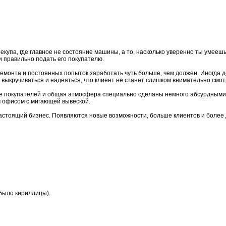
упа, где главное не состояние машины, а то, насколько уверенно ты умеешь
и правильно подать его покупателю.
емонта и постоянных попыток заработать чуть больше, чем должен. Иногда д
 выкручиваться и надеяться, что клиент не станет слишком внимательно смот
е покупателей и общая атмосфера специально сделаны немного абсурдными. 
м офисом с мигающей вывеской.
астоящий бизнес. Появляются новые возможности, больше клиентов и более 
 было кириллицы).