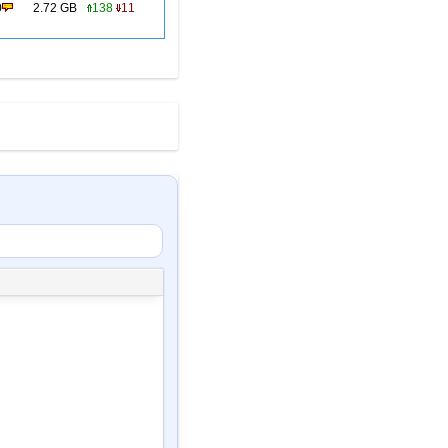
0
2.72 GB
138
11