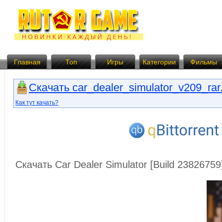
Главная
Топ
Игры
Категории
Фильмы
Скачать car_dealer_simulator_v209_rar.
Как тут качать?
Скачать Car Dealer Simulator [Build 2382675