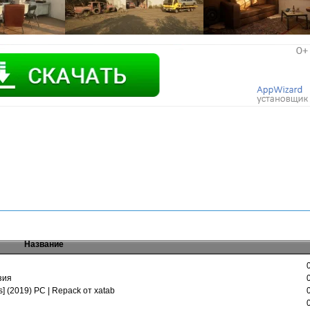
Название
зия
] (2019) PC | Repack от xatab