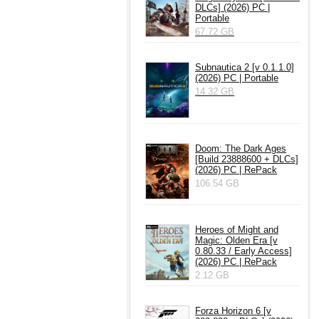
DLCs] (2026) PC |
Portable
67.72 GB
Subnautica 2 [v 0.1.1.0]
(2026) PC | Portable
14.32 GB
Doom: The Dark Ages
[Build 23888600 + DLCs]
(2026) PC | RePack
106.54 GB
Heroes of Might and
Magic: Olden Era [v
0.80.33 / Early Access]
(2026) PC | RePack
2.12 GB
Forza Horizon 6 [v