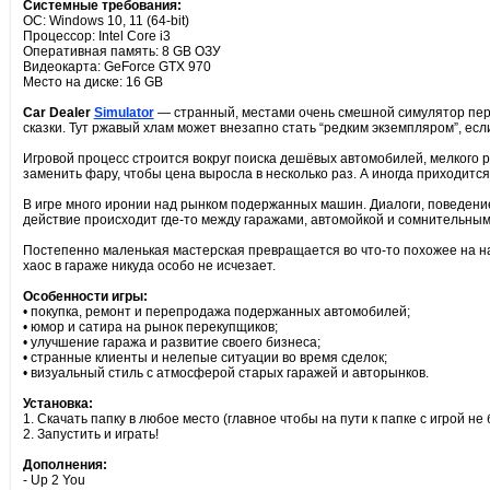
Системные требования:
ОС: Windows 10, 11 (64-bit)
Процессор: Intel Core i3
Оперативная память: 8 GB ОЗУ
Видеокарта: GeForce GTX 970
Место на диске: 16 GB
Car Dealer
Simulator
— странный, местами очень смешной симулятор перек
сказки. Тут ржавый хлам может внезапно стать “редким экземпляром”, есл
Игровой процесс строится вокруг поиска дешёвых автомобилей, мелкого р
заменить фару, чтобы цена выросла в несколько раз. А иногда приходится
В игре много иронии над рынком подержанных машин. Диалоги, поведени
действие происходит где-то между гаражами, автомойкой и сомнительны
Постепенно маленькая мастерская превращается во что-то похожее на н
хаос в гараже никуда особо не исчезает.
Особенности игры:
• покупка, ремонт и перепродажа подержанных автомобилей;
• юмор и сатира на рынок перекупщиков;
• улучшение гаража и развитие своего бизнеса;
• странные клиенты и нелепые ситуации во время сделок;
• визуальный стиль с атмосферой старых гаражей и авторынков.
Установка:
1. Скачать папку в любое место (главное чтобы на пути к папке с игрой не
2. Запустить и играть!
Дополнения:
- Up 2 You