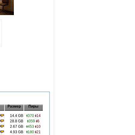
Размер
Пиры
0
14.4 GB
370
14
0
28.8 GB
359
6
0
2.67 GB
453
10
0
4.93 GB
180
21