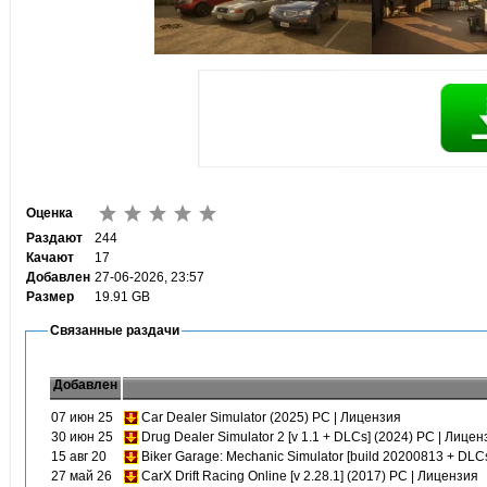
Оценка
Раздают
244
Качают
17
Добавлен
27-06-2026, 23:57
Размер
19.91 GB
Связанные раздачи
Добавлен
07 июн 25
Car Dealer Simulator (2025) PC | Лицензия
30 июн 25
Drug Dealer Simulator 2 [v 1.1 + DLCs] (2024) PC | Лицен
15 авг 20
Biker Garage: Mechanic Simulator [build 20200813 + DLCs
27 май 26
CarX Drift Racing Online [v 2.28.1] (2017) PC | Лицензия