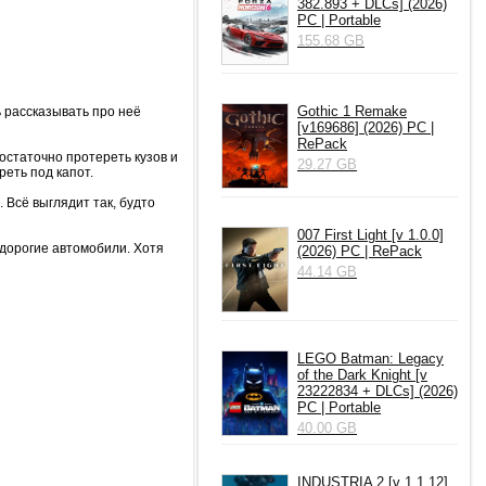
382.893 + DLCs] (2026)
PC | Portable
155.68 GB
Gothic 1 Remake
 рассказывать про неё
[v169686] (2026) PC |
RePack
остаточно протереть кузов и
29.27 GB
реть под капот.
Всё выглядит так, будто
007 First Light [v 1.0.0]
дорогие автомобили. Хотя
(2026) PC | RePack
44.14 GB
LEGO Batman: Legacy
of the Dark Knight [v
23222834 + DLCs] (2026)
PC | Portable
40.00 GB
INDUSTRIA 2 [v 1.1.12]