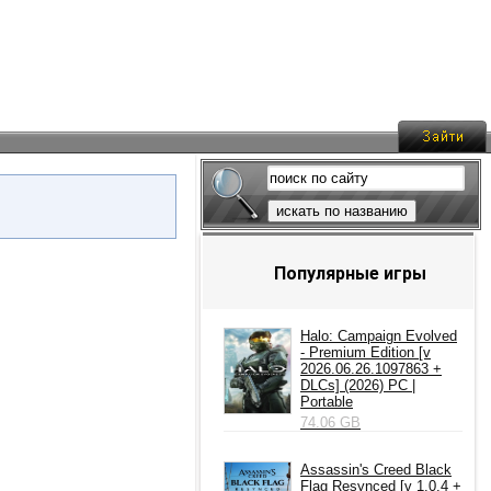
искать по названию
Популярные игры
Halo: Campaign Evolved
- Premium Edition [v
2026.06.26.1097863 +
DLCs] (2026) PC |
Portable
74.06 GB
Assassin's Creed Black
Flag Resynced [v 1.0.4 +